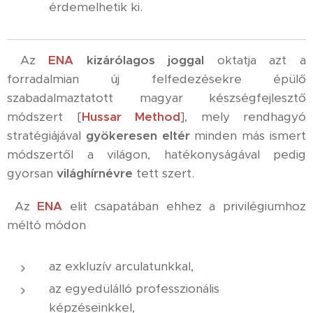
érdemelhetik ki.
Az
ENA
kizárólagos joggal
oktatja azt a
forradalmian új felfedezésekre épülő
szabadalmaztatott magyar készségfejlesztő
módszert [
Hussar Method
], mely rendhagyó
stratégiájával
gyökeresen eltér
minden más ismert
módszertől a világon, hatékonyságával pedig
gyorsan
világhírnévre
tett szert.
Az
ENA
elit csapatában ehhez a privilégiumhoz
méltó módon
az exkluzív arculatunkkal,
az egyedülálló professzionális
képzéseinkkel,