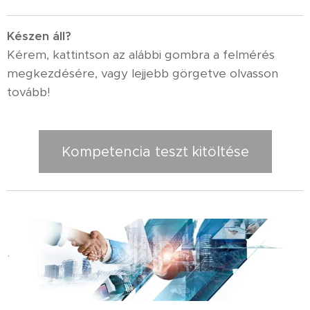
K
észen áll?
Kérem, kattintson az alábbi gombra a felmérés
megkezdésére, vagy lejjebb görgetve olvasson
tovább!
Kompetencia teszt kitöltése
.