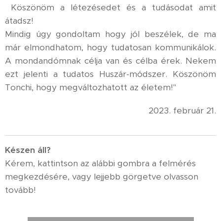
Köszönöm a létezésedet és a tudásodat amit
átadsz!
Mindig úgy gondoltam hogy jól beszélek, de ma
már elmondhatom, hogy tudatosan kommunikálok.
A mondandómnak célja van és célba érek. Nekem
ezt jelenti a tudatos Huszár-módszer. Köszönöm
Tonchi, hogy megváltozhatott az életem!"
2023. február 21.
K
észen áll?
Kérem, kattintson az alábbi gombra a felmérés
megkezdésére, vagy lejjebb görgetve olvasson
tovább!