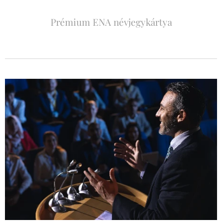
Prémium ENA névjegykártya