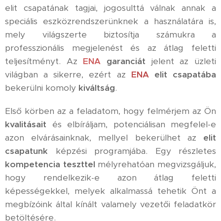
elit csapatának tagjai, jogosulttá válnak annak a
speciális eszközrendszerünknek a használatára is,
mely világszerte biztosítja számukra a
professzionális megjelenést és az átlag feletti
teljesítményt. Az
ENA
garanciát
jelent az üzleti
világban a sikerre, ezért az
ENA
elit csapatába
bekerülni komoly
kiváltság
.
Első körben az a feladatom, hogy felmérjem az Ön
kvalitásait
és elbíráljam, potenciálisan megfelel-e
azon elvárásainknak, mellyel bekerülhet az
elit
csapatunk
képzési programjába. Egy részletes
kompetencia teszttel
mélyrehatóan megvizsgáljuk,
hogy rendelkezik-e azon átlag feletti
képességekkel, melyek alkalmassá tehetik Önt a
megbízóink által kínált valamely vezetői feladatkör
betöltésére.