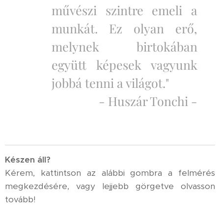
művészi szintre emeli a
munkát. Ez olyan erő,
melynek birtokában
együtt képesek vagyunk
jobbá tenni a világot."
- Huszár Tonchi -
K
észen áll?
Kérem, kattintson az alábbi gombra a felmérés
megkezdésére, vagy lejjebb görgetve olvasson
tovább!