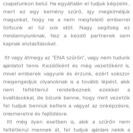
csapatunkon belül. Ha egyáltalán el tudjuk képzelni ,
mert ez egy kemény szűrő, így megkíméljük
magunkat, hogy ne a nem megfelelő emberrel
töltsünk el túl sok időt. Nagy segítség ez
mindannyiunknak, hisz a kezdő partnerek sem
kapnak elutasításokat.
Itt vagy átmegy az "ENA szűrőn", vagy nem tudunk
ajánlatot tenni. Kezdőként és még vezetőként is,
mivel emberek vagyunk és érzünk, ezért sokszor
megengedjük olyanoknak is a tovább lépést, akik
nem feltétlenül rendelkeznek ezekkel a
kvalitásokkal, de bízunk benne, hogy mint vezetők
fel tudjuk bennük kelteni a vágyat az önképzésre,
önismeretre és fejlődésre.
Itt még ilyen esetben is, akik a szűrőn nem
feltétlenül mennek át, fel tudjuk ajánlani nekik a