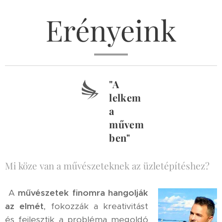
Erényeink
"A
lelkem
a
művem
ben"
Mi köze van a művészeteknek az üzletépítéshez?
A
művészetek
finomra hangolják
az elmét
, fokozzák a kreativitást
és fejlesztik a probléma megoldó