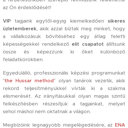
az Ön érdeklődését!
VIP
tagjaink egytől-egyig kiemelkedően
sikeres
üzletemberek
, akik azzal bíztak meg minket, hogy
a vállalkozásuk bővítéséhez egy átlag feletti
képességekkel rendelkező
elit csapatot
állítsunk
össze és képezzünk ki őket különböző
feladatkörökben.
Egyedülálló, professzionális képzési programunkat
"
the Hussar method
" olyan tanárok vezetik, akik
rekord teljesítményükkel vívták ki a szakma
elismerését. Az irányításukkal olyan magas szintű
felkészítésben részesítjük a tagjainkat, melyet
sehol máshol nem oktatnak a világon.
Megbízóink legnagyobb megelégedésére, az
ENA