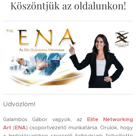
Köszöntjük az oldalunkon!
Üdvözlöm!
Galambos Gábor vagyok, az
Elite Networking
Art
(
ENA
) csoportvezető munkatársa. Örülök, hogy
a hirdetésünkben szereplő felhívásunk felkeltette