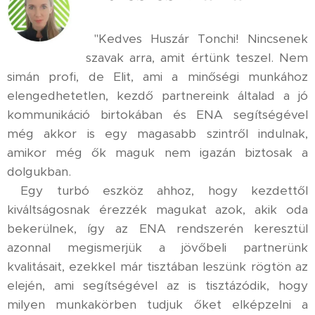
"Kedves Huszár Tonchi! Nincsenek
szavak arra, amit értünk teszel. Nem
simán profi, de Elit, ami a minőségi munkához
elengedhetetlen, kezdő partnereink általad a jó
kommunikáció birtokában és ENA segítségével
még akkor is egy magasabb szintről indulnak,
amikor még ők maguk nem igazán biztosak a
dolgukban.
Egy turbó eszköz ahhoz, hogy kezdettől
kiváltságosnak érezzék magukat azok, akik oda
bekerülnek, így az ENA rendszerén keresztül
azonnal megismerjük a jövőbeli partnerünk
kvalitásait, ezekkel már tisztában leszünk rögtön az
elején, ami segítségével az is tisztázódik, hogy
milyen munkakörben tudjuk őket elképzelni a