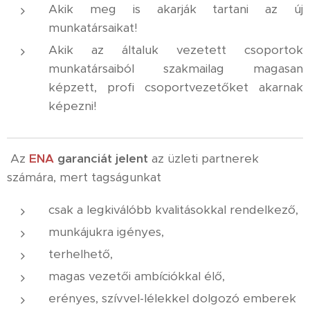
Akik meg is akarják tartani az új
munkatársaikat!
Akik az általuk vezetett csoportok
munkatársaiból szakmailag magasan
képzett, profi csoportvezetőket akarnak
képezni!
Az
ENA
garanciát
jelent
az üzleti partnerek
számára, mert tagságunkat
csak a legkiválóbb kvalitásokkal rendelkező,
munkájukra igényes,
terhelhető,
magas vezetői ambíciókkal élő,
erényes, szívvel-lélekkel dolgozó emberek