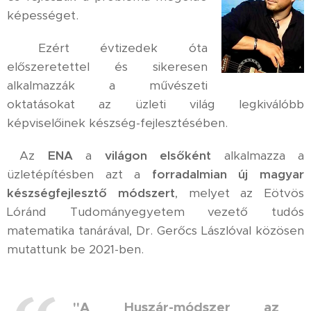
képességet.
Ezért évtizedek óta
előszeretettel és sikeresen
alkalmazzák
a művészeti
oktatásokat az üzleti világ legkiválóbb
képviselőinek készség-fejlesztésében.
Az
ENA
a
világon elsőként
alkalmazza a
üzletépítésben azt a
forradalmian új magyar
készségfejlesztő módszert
, melyet az Eötvös
Lóránd Tudományegyetem
vezető tudós
matematika tanárával, Dr. Gerőcs Lászlóval közösen
mutattunk be 2021-ben.
"A
Huszár-módszer az