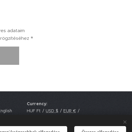
yes adataim
 rögzítéséhez
Currency
nglish
HUF Ft
USD $
EUR €
GBP £
legszükségesebbek elfogadása
Összes elfogadása