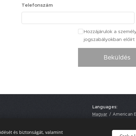
Telefonszám
Hozzájárulok a személ
jogszabályokban előírt
Beküldés
Languages
onal Academy
Magyar
American E
 EH17 8UY,
dését és biztonságát, valamint
Csak a 