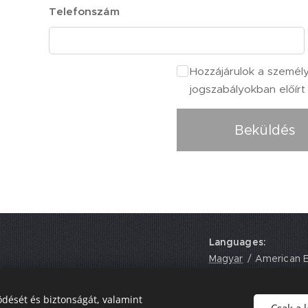
Telefonszám
Hozzájárulok a személ
jogszabályokban előírt
Beküldés
Languages
onal Academy
Magyar
American E
 EH17 8UY,
dését és biztonságát, valamint
Csak a 