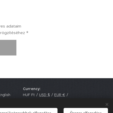
yes adataim
 rögzítéséhez
Currency
nglish
HUF Ft
USD $
EUR €
GBP £
legszükségesebbek elfogadása
Összes elfogadása