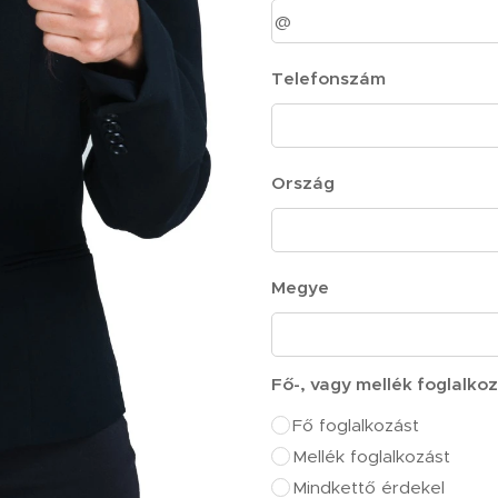
Telefonszám
Ország
Megye
Fő-, vagy mellék foglalko
Fő foglalkozást
Mellék foglalkozást
Mindkettő érdekel