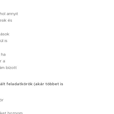
hol annyit
esik és
rások
ül is
 ha
r a
ám bízott
ált feladatkörök (akár többet is
ör
eket hoznom.