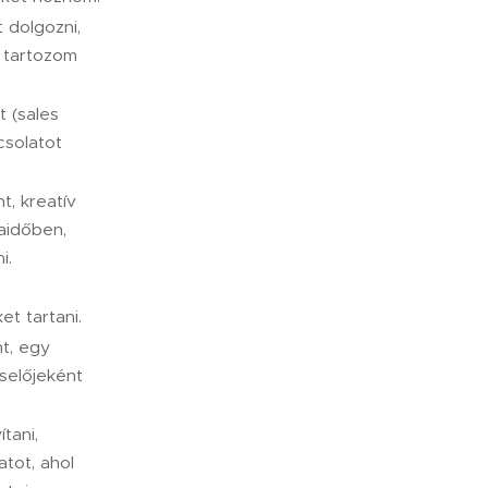
 dolgozni,
 tartozom
t (sales
csolatot
, kreatív
aidőben,
i.
et tartani.
t, egy
iselőjeként
tani,
tot, ahol