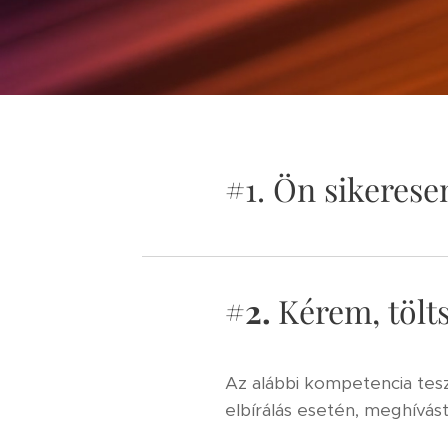
#1. Ön sikerese
#2.
Kérem, tölts
Az alábbi kompetencia tesz
elbírálás esetén, meghívást