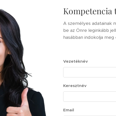
Kompetencia t
A személyes adatainak m
be az Önre leginkább jel
hasábban indokolja meg 
Vezetéknév
Keresztnév
Email