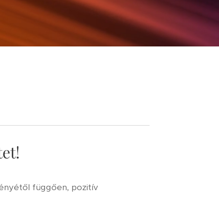
et!
ényétől függően, pozitív