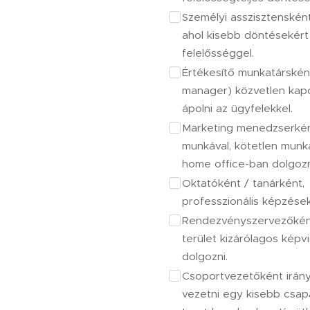
Személyi asszisztensként
ahol kisebb döntésekért
felelősséggel.
Értékesítő munkatárskén
manager) közvetlen kap
ápolni az ügyfelekkel.
Marketing menedzserként
munkával, kötetlen munk
home office-ban dolgozn
Oktatóként / tanárként,
professzionális képzések
Rendezvényszervezőkén
terület kizárólagos képv
dolgozni.
Csoportvezetőként irányí
vezetni egy kisebb csapa