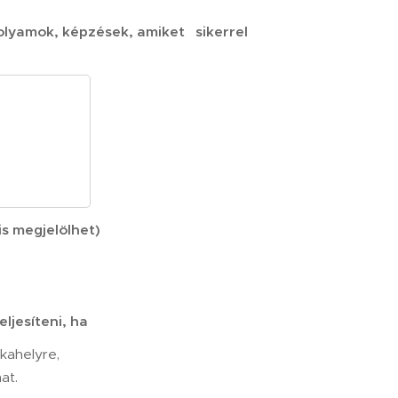
folyamok, képzések, amiket sikerrel
is megjelölhet)
ljesíteni, ha
nkahelyre,
at.