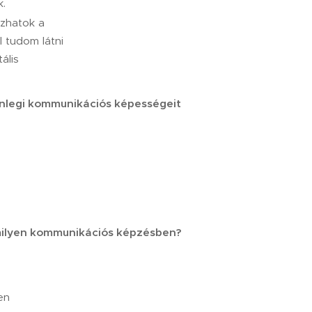
k.
zhatok a
 tudom látni
ális
enlegi kommunikációs képességeit
milyen kommunikációs képzésben?
en