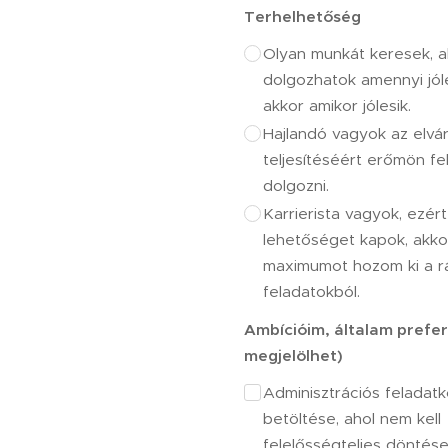
Terhelhetőség
Olyan munkát keresek, a
dolgozhatok amennyi jól
akkor amikor jólesik.
Hajlandó vagyok az elvá
teljesítéséért erőmön fel
dolgozni.
Karrierista vagyok, ezért
lehetőséget kapok, akko
maximumot hozom ki a r
feladatokból.
Ambícióim, általam prefer
megjelölhet)
Adminisztrációs feladatk
betöltése, ahol nem kell
felelősségteljes döntés