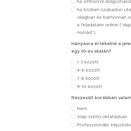
ha otthonról dolgozhato
ha közben szabadon uta
világban és bárhonnan el
a feladataim online ("digit
nomád").
Hányasra értékelné a jel
egy 10-es skálán?
1-3 között
4-6 között
7-8 között
9-10 között
Részesült korábban vala
Nem
Alap szintű oktatásban
Professzionális képzésb