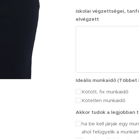
Iskolai végzettségei, tan
elvégzett
Ideális munkaidő (Többet 
Kötött, fix munkaidő
Kötetlen munkaidő
Akkor tudok a legjobban te
ha be kell járjak egy mu
ahol felügyelik a munkám