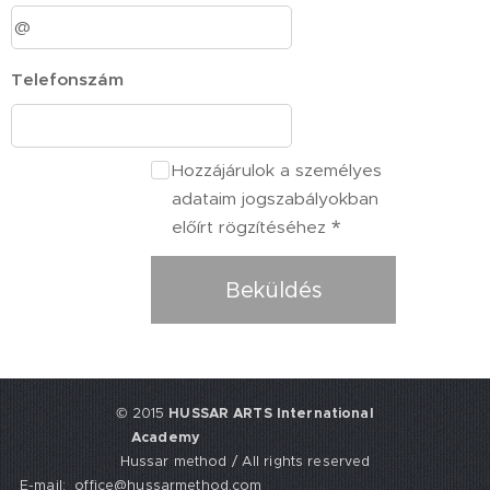
Telefonszám
Hozzájárulok a személyes
adataim jogszabályokban
előírt rögzítéséhez
Beküldés
© 2015
HUSSAR ARTS International
Academy
Hussar method / All rights reserved
E-mail: office@hussarmethod.com