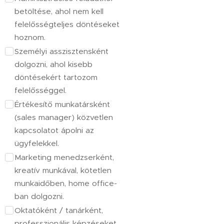
betöltése, ahol nem kell
felelősségteljes döntéseket
hoznom.
Személyi asszisztensként
dolgozni, ahol kisebb
döntésekért tartozom
felelősséggel.
Értékesítő munkatársként
(sales manager) közvetlen
kapcsolatot ápolni az
ügyfelekkel.
Marketing menedzserként,
kreatív munkával, kötetlen
munkaidőben, home office-
ban dolgozni.
Oktatóként / tanárként,
professzionális képzéseket