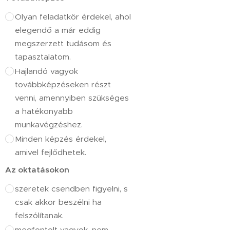
Olyan feladatkör érdekel, ahol
elegendő a már eddig
megszerzett tudásom és
tapasztalatom.
Hajlandó vagyok
továbbképzéseken részt
venni, amennyiben szükséges
a hatékonyabb
munkavégzéshez.
Minden képzés érdekel,
amivel fejlődhetek.
Az oktatásokon
szeretek csendben figyelni, s
csak akkor beszélni ha
felszólítanak.
megfontolt vagyok, nem