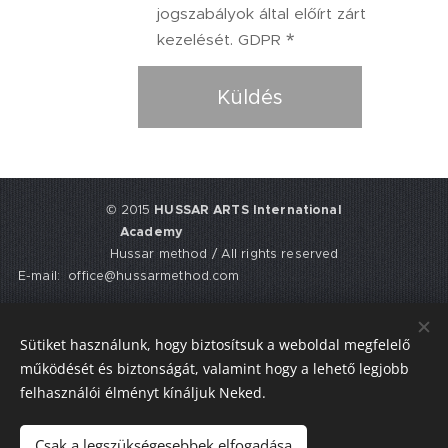
jogszabályok által előírt zárt
kezelését. GDPR
Küldés
© 2015
HUSSAR ARTS International
Academy
Hussar method / All rights reserved
E-mail: office@hussarmethod.com
Flat 3, 9. Fisher Place, EH17 8UY,
Edinburgh, UK-
Scotland
Sütiket használunk, hogy biztosítsuk a weboldal megfelelő
UTR: 2352617911
működését és biztonságát, valamint hogy a lehető legjobb
Cookies
felhasználói élményt kínáljuk Neked.
Languages
Csak a legszükségesebbek elfogadása