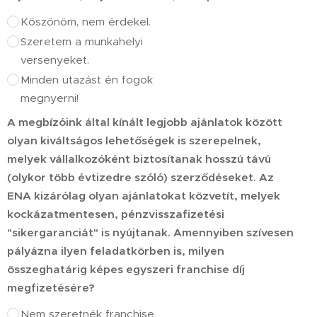
Köszönöm, nem érdekel.
Szeretem a munkahelyi
versenyeket.
Minden utazást én fogok
megnyerni!
A megbízóink által kínált legjobb ajánlatok között
olyan kiváltságos lehetőségek is szerepelnek,
melyek vállalkozóként biztosítanak hosszú távú
(olykor több évtizedre szóló) szerződéseket. Az
ENA kizárólag olyan ajánlatokat közvetít, melyek
kockázatmentesen, pénzvisszafizetési
"sikergaranciát" is nyújtanak. Amennyiben szívesen
pályázna ilyen feladatkörben is, milyen
összeghatárig képes egyszeri franchise díj
megfizetésére?
Nem szeretnék franchise