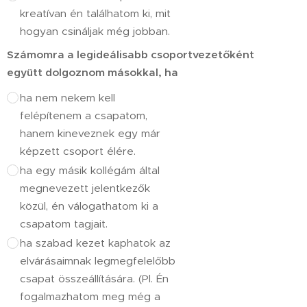
kreatívan én találhatom ki, mit
hogyan csináljak még jobban.
Számomra a legideálisabb csoportvezetőként
együtt dolgoznom másokkal, ha
ha nem nekem kell
felépítenem a csapatom,
hanem kineveznek egy már
képzett csoport élére.
ha egy másik kollégám által
megnevezett jelentkezők
közül, én válogathatom ki a
csapatom tagjait.
ha szabad kezet kaphatok az
elvárásaimnak legmegfelelőbb
csapat összeállítására. (Pl. Én
fogalmazhatom meg még a