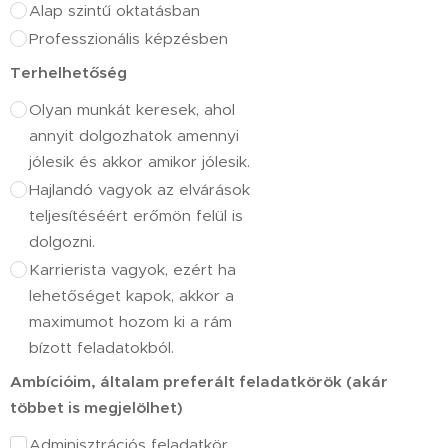
Alap szintű oktatásban
Professzionális képzésben
Terhelhetőség
Olyan munkát keresek, ahol
annyit dolgozhatok amennyi
jólesik és akkor amikor jólesik.
Hajlandó vagyok az elvárások
teljesítéséért erőmön felül is
dolgozni.
Karrierista vagyok, ezért ha
lehetőséget kapok, akkor a
maximumot hozom ki a rám
bízott feladatokból.
Ambícióim, általam preferált feladatkörök (akár
többet is megjelölhet)
Adminisztrációs feladatkör