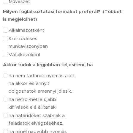
Művészet
Milyen foglalkoztatási formákat preferál? (Többet
is megjelölhet)
Alkalmazottként
Szerződéses
munkaviszonyban
Vállalkozóként
Akkor tudok a legjobban teljesíteni, ha
ha nem tartanak nyomás alatt,
ha akkor és annyit
dolgozhatok amennyi jólesik.
ha hétről-hétre újabb
kihívások elé állítanak.
ha határidőket szabnak a
feladatok elvégzéséhez.
ha minél nagyobb nyomás