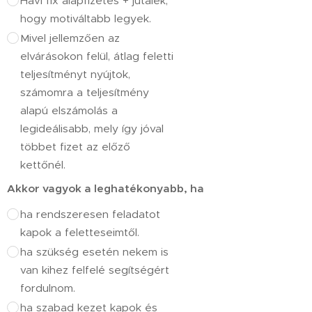
Havi fix alapfizetés + jutalék,
hogy motiváltabb legyek.
Mivel jellemzően az
elvárásokon felül, átlag feletti
teljesítményt nyújtok,
számomra a teljesítmény
alapú elszámolás a
legideálisabb, mely így jóval
többet fizet az előző
kettőnél.
Akkor vagyok a leghatékonyabb, ha
ha rendszeresen feladatot
kapok a feletteseimtől.
ha szükség esetén nekem is
van kihez felfelé segítségért
fordulnom.
ha szabad kezet kapok és