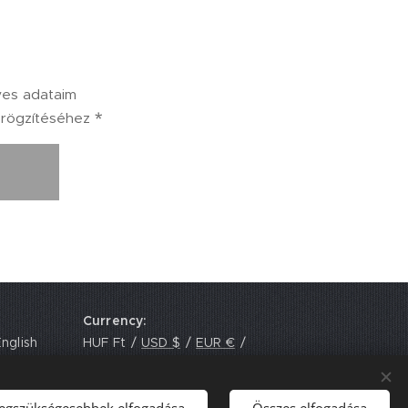
yes adataim
 rögzítéséhez
Currency
nglish
HUF Ft
USD $
EUR €
GBP £
legszükségesebbek elfogadása
Összes elfogadása