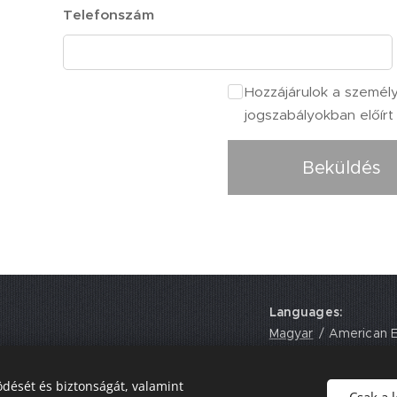
Telefonszám
Hozzájárulok a személ
jogszabályokban előírt
Beküldés
Languages
onal Academy
Magyar
American E
 EH17 8UY,
dését és biztonságát, valamint
Csak a 