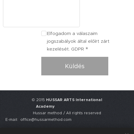
Elfogadom a válaszaim
jogszabályok által előírt zárt
kezelését. GDPR
Küldés
© 2015
HUSSAR ARTS International
Academy
Hussar method / All rights reserved
E-mail: office@hussarmethod.com
Flat 3, 9. Fisher Place, EH17 8UY,