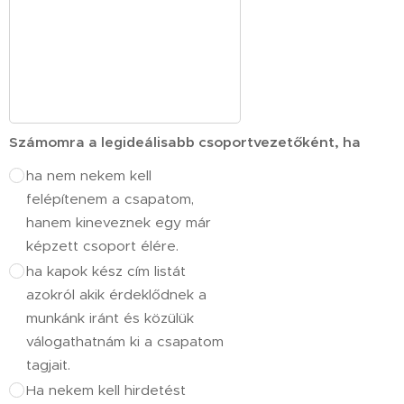
Számomra a legideálisabb csoportvezetőként, ha
ha nem nekem kell
felépítenem a csapatom,
hanem kineveznek egy már
képzett csoport élére.
ha kapok kész cím listát
azokról akik érdeklődnek a
munkánk iránt és közülük
válogathatnám ki a csapatom
tagjait.
Ha nekem kell hirdetést