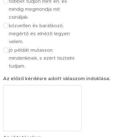
többet tudjon mint én. és
mindig megmondja mit
csináljak.
közvetlen és barátkozó,
megértő és elnéző legyen
velem.
jó példát mutasson
mindenkinek, s ezért tisztelni
tudjam.
Az előző kérdésre adott válaszom indoklása: