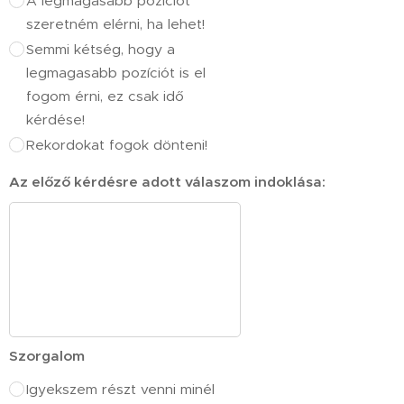
A legmagasabb pozíciót
szeretném elérni, ha lehet!
Semmi kétség, hogy a
legmagasabb pozíciót is el
fogom érni, ez csak idő
kérdése!
Rekordokat fogok dönteni!
Az előző kérdésre adott válaszom indoklása:
Szorgalom
Igyekszem részt venni minél