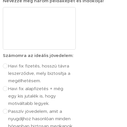
Nevezze meg három példaképét és indokolja!
Számomra az ideális jövedelem:
Havi fix fizetés, hosszú távra
leszerződve, mely biztosítja a
megélhetésem.
Havi fix alapfizetés + még
egy kis jutalék is, hogy
motiváltabb legyek.
Passzív jövedelem, amit a
nyugdíjhoz hasonlóan minden
hónapban biztosan megkapok