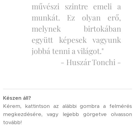
művészi szintre emeli a
munkát. Ez olyan erő,
melynek birtokában
együtt képesek vagyunk
jobbá tenni a világot."
- Huszár Tonchi -
K
észen áll?
Kérem, kattintson az alábbi gombra a felmérés
megkezdésére, vagy lejjebb görgetve olvasson
tovább!