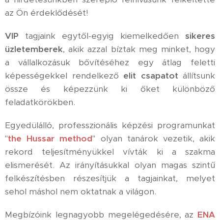
az Ön érdeklődését!
VIP
tagjaink egytől-egyig kiemelkedően
sikeres
üzletemberek
, akik azzal bíztak meg minket, hogy
a vállalkozásuk bővítéséhez egy átlag feletti
képességekkel rendelkező
elit csapatot
állítsunk
össze és képezzünk ki őket különböző
feladatkörökben.
Egyedülálló, professzionális képzési programunkat
"
the Hussar method
" olyan tanárok vezetik, akik
rekord teljesítményükkel vívták ki a szakma
elismerését. Az irányításukkal olyan magas szintű
felkészítésben részesítjük a tagjainkat, melyet
sehol máshol nem oktatnak a világon.
Megbízóink legnagyobb megelégedésére, az
ENA