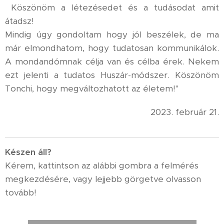
Köszönöm a létezésedet és a tudásodat amit
átadsz!
Mindig úgy gondoltam hogy jól beszélek, de ma
már elmondhatom, hogy tudatosan kommunikálok.
A mondandómnak célja van és célba érek. Nekem
ezt jelenti a tudatos Huszár-módszer. Köszönöm
Tonchi, hogy megváltozhatott az életem!"
2023. február 21.
K
észen áll?
Kérem, kattintson az alábbi gombra a felmérés
megkezdésére, vagy lejjebb görgetve olvasson
tovább!