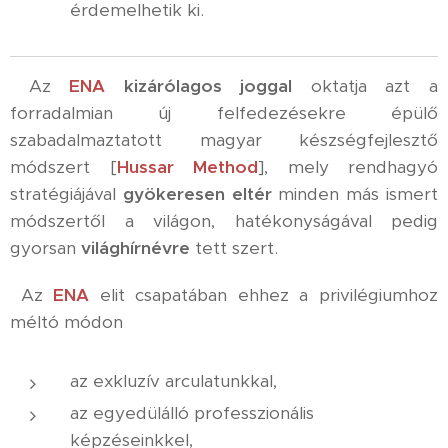
érdemelhetik ki.
Az
ENA
kizárólagos joggal
oktatja azt a
forradalmian új felfedezésekre épülő
szabadalmaztatott magyar készségfejlesztő
módszert [
Hussar Method
], mely rendhagyó
stratégiájával
gyökeresen eltér
minden más ismert
módszertől a világon, hatékonyságával pedig
gyorsan
világhírnévre
tett szert.
Az
ENA
elit csapatában ehhez a privilégiumhoz
méltó módon
az exkluzív arculatunkkal,
az egyedülálló professzionális
képzéseinkkel,