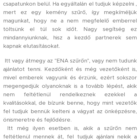
csapatunkon belül. Ha egyáltalán el tudjuk képzelni ,
mert ez egy kemény szűrő, így megkíméljük
magunkat, hogy ne a nem megfelelő emberrel
töltsünk el túl sok időt. Nagy segítség ez
mindannyiunknak, hisz a kezdő partnerek sem
kapnak elutasításokat.
Itt vagy átmegy az "ENA szűrőn", vagy nem tudunk
ajánlatot tenni. Kezdőként és még vezetőként is,
mivel emberek vagyunk és érzünk, ezért sokszor
megengedjük olyanoknak is a tovább lépést, akik
nem feltétlenül rendelkeznek ezekkel a
kvalitásokkal, de bízunk benne, hogy mint vezetők
fel tudjuk bennük kelteni a vágyat az önképzésre,
önismeretre és fejlődésre.
Itt még ilyen esetben is, akik a szűrőn nem
feltétlenül mennek át, fel tudjuk ajánlani nekik a