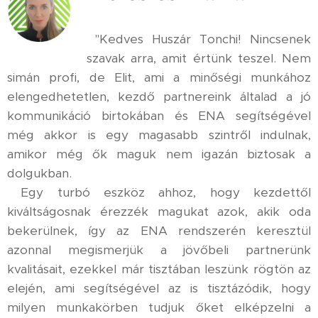
"Kedves Huszár Tonchi! Nincsenek
szavak arra, amit értünk teszel. Nem
simán profi, de Elit, ami a minőségi munkához
elengedhetetlen, kezdő partnereink általad a jó
kommunikáció birtokában és ENA segítségével
még akkor is egy magasabb szintről indulnak,
amikor még ők maguk nem igazán biztosak a
dolgukban.
Egy turbó eszköz ahhoz, hogy kezdettől
kiváltságosnak érezzék magukat azok, akik oda
bekerülnek, így az ENA rendszerén keresztül
azonnal megismerjük a jövőbeli partnerünk
kvalitásait, ezekkel már tisztában leszünk rögtön az
elején, ami segítségével az is tisztázódik, hogy
milyen munkakörben tudjuk őket elképzelni a