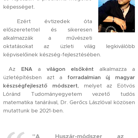
képességet.
Ezért évtizedek óta
előszeretettel és sikeresen
alkalmazzák
a művészeti
oktatásokat az üzleti világ legkiválóbb
képviselőinek készség-fejlesztésében.
Az
ENA
a
világon elsőként
alkalmazza a
üzletépítésben azt a
forradalmian új magyar
készségfejlesztő módszert
, melyet az Eötvös
Lóránd Tudományegyetem
vezető tudós
matematika tanárával, Dr. Gerőcs Lászlóval közösen
mutattunk be 2021-ben.
"A
Huszár-módszer az