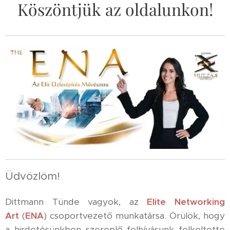
Köszöntjük az oldalunkon!
Üdvözlöm!
Dittmann Tünde vagyok, az
Elite Networking
Art
(
ENA
) csoportvezető munkatársa. Örülök, hogy
a hirdetésünkben szereplő felhívásunk felkeltette