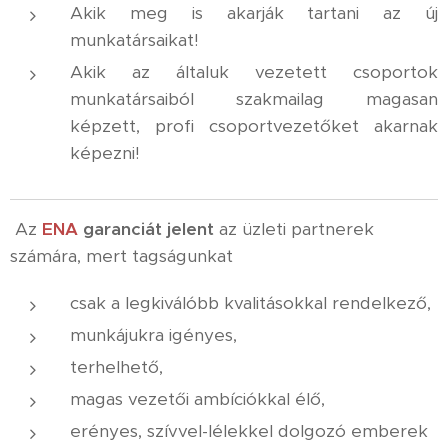
Akik meg is akarják tartani az új
munkatársaikat!
Akik az általuk vezetett csoportok
munkatársaiból szakmailag magasan
képzett, profi csoportvezetőket akarnak
képezni!
Az
ENA
garanciát
jelent
az üzleti partnerek
számára, mert tagságunkat
csak a legkiválóbb kvalitásokkal rendelkező,
munkájukra igényes,
terhelhető,
magas vezetői ambíciókkal élő,
erényes, szívvel-lélekkel dolgozó emberek