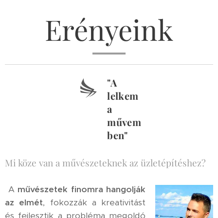
Erényeink
"A
lelkem
a
művem
ben"
Mi köze van a művészeteknek az üzletépítéshez?
A
művészetek
finomra hangolják
az elmét
, fokozzák a kreativitást
és fejlesztik a probléma megoldó