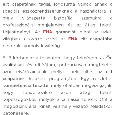
elit csapatának tagjai, jogosulttá válnak annak a
speciális eszközrendszerünknek a használatára is,
mely világszerte biztosítja számukra a
professzionális megjelenést és az átlag feletti
teljesítményt. Az
ENA
garanciát
jelent az üzleti
világban a sikerre, ezért az
ENA
elit csapatába
bekerülni komoly
kiváltság
.
Első körben az a feladatom, hogy felmérjem az Ön
kvalitásait
és elbíráljam, potenciálisan megfelel-e
azon elvárásainknak, mellyel bekerülhet az
elit
csapatunk
képzési programjába. Egy részletes
kompetencia teszttel
mélyrehatóan megvizsgáljuk,
hogy rendelkezik-e azon átlag feletti
képességekkel, melyek alkalmassá tehetik Önt a
megbízóink által kínált valamely vezetői feladatkör
betöltésére.