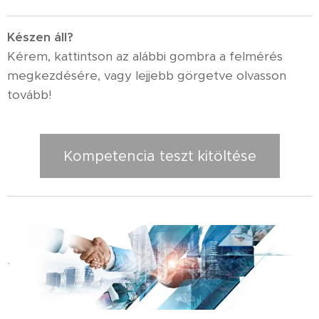
K
észen áll?
Kérem, kattintson az alábbi gombra a felmérés
megkezdésére, vagy lejjebb görgetve olvasson
tovább!
Kompetencia teszt kitöltése
.