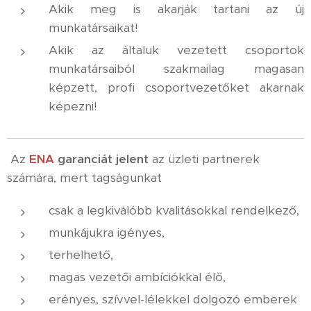
Akik meg is akarják tartani az új
munkatársaikat!
Akik az általuk vezetett csoportok
munkatársaiból szakmailag magasan
képzett, profi csoportvezetőket akarnak
képezni!
Az
ENA
garanciát
jelent
az üzleti partnerek
számára, mert tagságunkat
csak a legkiválóbb kvalitásokkal rendelkező,
munkájukra igényes,
terhelhető,
magas vezetői ambíciókkal élő,
erényes, szívvel-lélekkel dolgozó emberek