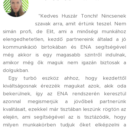
"Kedves Huszár Tonchi! Nincsenek
szavak arra, amit értünk teszel. Nem
simán profi, de Elit, ami a minőségi munkához
elengedhetetlen, kezdő partnereink általad a jó
kommunikáció birtokában és ENA segítségével
még akkor is egy magasabb szintről indulnak,
amikor még ők maguk nem igazán biztosak a
dolgukban.
Egy turbó eszköz ahhoz, hogy kezdettől
kiváltságosnak érezzék magukat azok, akik oda
bekerülnek, így az ENA rendszerén keresztül
azonnal megismerjük a jövőbeli partnerünk
kvalitásait, ezekkel már tisztában leszünk rögtön az
elején, ami segítségével az is tisztázódik, hogy
milyen munkakörben tudjuk őket elképzelni a