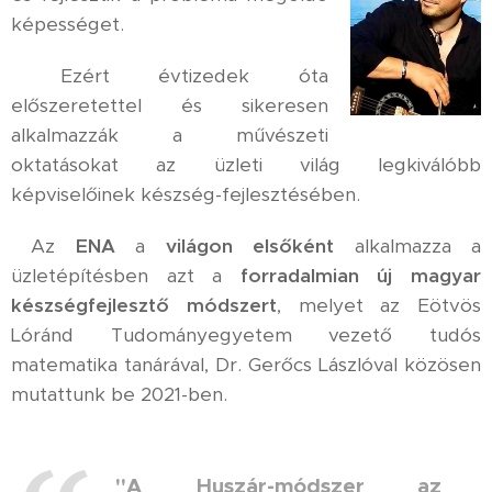
képességet.
Ezért évtizedek óta
előszeretettel és sikeresen
alkalmazzák
a művészeti
oktatásokat az üzleti világ legkiválóbb
képviselőinek készség-fejlesztésében.
Az
ENA
a
világon elsőként
alkalmazza a
üzletépítésben azt a
forradalmian új magyar
készségfejlesztő módszert
, melyet az Eötvös
Lóránd Tudományegyetem
vezető tudós
matematika tanárával, Dr. Gerőcs Lászlóval közösen
mutattunk be 2021-ben.
"A
Huszár-módszer az