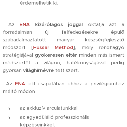
érdemelhetik ki.
Az
ENA
kizárólagos joggal
oktatja azt a
forradalmian új felfedezésekre épülő
szabadalmaztatott magyar készségfejlesztő
módszert [
Hussar Method
], mely rendhagyó
stratégiájával
gyökeresen eltér
minden más ismert
módszertől a világon, hatékonyságával pedig
gyorsan
világhírnévre
tett szert.
Az
ENA
elit csapatában ehhez a privilégiumhoz
méltó módon
az exkluzív arculatunkkal,
az egyedülálló professzionális
képzéseinkkel,