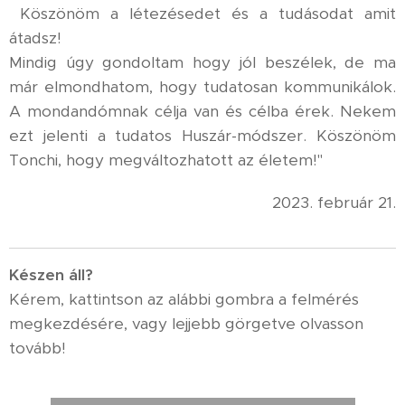
Köszönöm a létezésedet és a tudásodat amit
átadsz!
Mindig úgy gondoltam hogy jól beszélek, de ma
már elmondhatom, hogy tudatosan kommunikálok.
A mondandómnak célja van és célba érek. Nekem
ezt jelenti a tudatos Huszár-módszer. Köszönöm
Tonchi, hogy megváltozhatott az életem!"
2023. február 21.
K
észen áll?
Kérem, kattintson az alábbi gombra a felmérés
megkezdésére, vagy lejjebb görgetve olvasson
tovább!