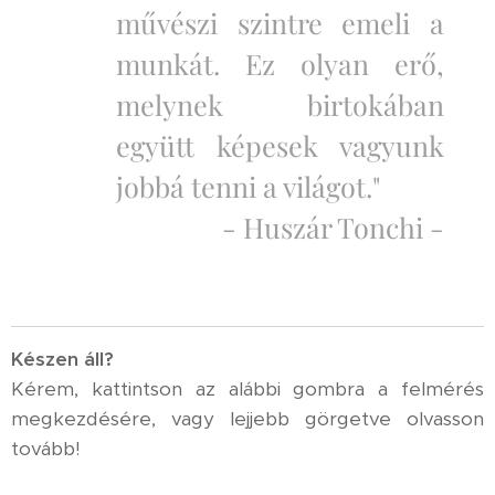
művészi szintre emeli a
munkát. Ez olyan erő,
melynek birtokában
együtt képesek vagyunk
jobbá tenni a világot."
- Huszár Tonchi -
K
észen áll?
Kérem, kattintson az alábbi gombra a felmérés
megkezdésére, vagy lejjebb görgetve olvasson
tovább!