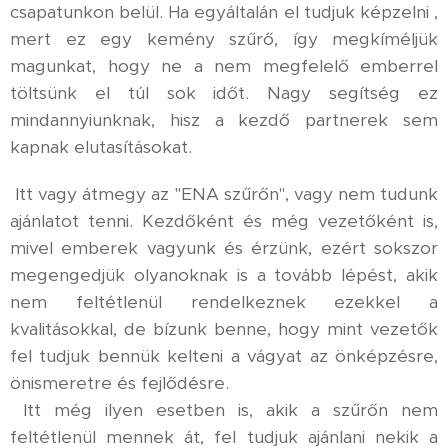
csapatunkon belül. Ha egyáltalán el tudjuk képzelni ,
mert ez egy kemény szűrő, így megkíméljük
magunkat, hogy ne a nem megfelelő emberrel
töltsünk el túl sok időt. Nagy segítség ez
mindannyiunknak, hisz a kezdő partnerek sem
kapnak elutasításokat.
Itt vagy átmegy az "ENA szűrőn", vagy nem tudunk
ajánlatot tenni. Kezdőként és még vezetőként is,
mivel emberek vagyunk és érzünk, ezért sokszor
megengedjük olyanoknak is a tovább lépést, akik
nem feltétlenül rendelkeznek ezekkel a
kvalitásokkal, de bízunk benne, hogy mint vezetők
fel tudjuk bennük kelteni a vágyat az önképzésre,
önismeretre és fejlődésre.
Itt még ilyen esetben is, akik a szűrőn nem
feltétlenül mennek át, fel tudjuk ajánlani nekik a