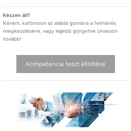
K
észen áll?
Kérem, kattintson az alábbi gombra a felmérés
megkezdésére, vagy lejjebb görgetve olvasson
tovább!
Kompetencia teszt kitöltése
.