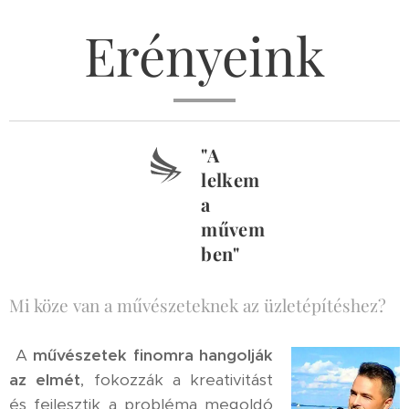
Erényeink
"A
lelkem
a
művem
ben"
Mi köze van a művészeteknek az üzletépítéshez?
A
művészetek
finomra hangolják
az elmét
, fokozzák a kreativitást
és fejlesztik a probléma megoldó