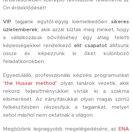
Ön érdeklődését!
VIP
tagjaink egytől-egyig kiemelkedően
sikeres
üzletemberek
, akik azzal bíztak meg minket, hogy
a vállalkozásuk bővítéséhez egy átlag feletti
képességekkel rendelkező
elit csapatot
állítsunk
össze és képezzünk ki őket különböző
feladatkörökben.
Egyedülálló, professzionális képzési programunkat
"
the Hussar method
" olyan tanárok vezetik, akik
rekord teljesítményükkel vívták ki a szakma
elismerését. Az irányításukkal olyan magas szintű
felkészítésben részesítjük a tagjainkat, melyet
sehol máshol nem oktatnak a világon.
Megbízóink legnagyobb megelégedésére, az
ENA