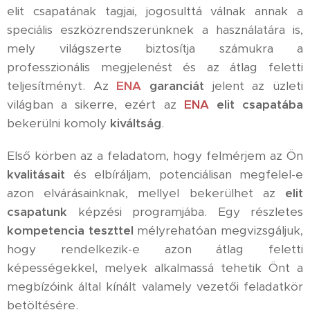
elit csapatának tagjai, jogosulttá válnak annak a
speciális eszközrendszerünknek a használatára is,
mely világszerte biztosítja számukra a
professzionális megjelenést és az átlag feletti
teljesítményt. Az
ENA
garanciát
jelent az üzleti
világban a sikerre, ezért az
ENA
elit csapatába
bekerülni komoly
kiváltság
.
Első körben az a feladatom, hogy felmérjem az Ön
kvalitásait
és elbíráljam, potenciálisan megfelel-e
azon elvárásainknak, mellyel bekerülhet az
elit
csapatunk
képzési programjába. Egy részletes
kompetencia teszttel
mélyrehatóan megvizsgáljuk,
hogy rendelkezik-e azon átlag feletti
képességekkel, melyek alkalmassá tehetik Önt a
megbízóink által kínált valamely vezetői feladatkör
betöltésére.