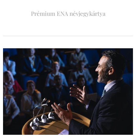
Prémium ENA névjegykártya