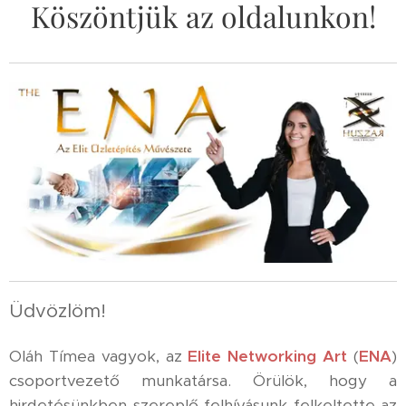
Köszöntjük az oldalunkon!
Üdvözlöm!
Oláh Tímea vagyok, az
Elite Networking Art
(
ENA
)
csoportvezető munkatársa. Örülök, hogy a
hirdetésünkben szereplő felhívásunk felkeltette az