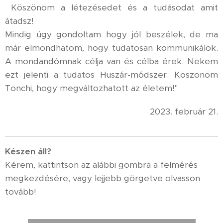
Köszönöm a létezésedet és a tudásodat amit
átadsz!
Mindig úgy gondoltam hogy jól beszélek, de ma
már elmondhatom, hogy tudatosan kommunikálok.
A mondandómnak célja van és célba érek. Nekem
ezt jelenti a tudatos Huszár-módszer. Köszönöm
Tonchi, hogy megváltozhatott az életem!"
2023. február 21.
K
észen áll?
Kérem, kattintson az alábbi gombra a felmérés
megkezdésére, vagy lejjebb görgetve olvasson
tovább!