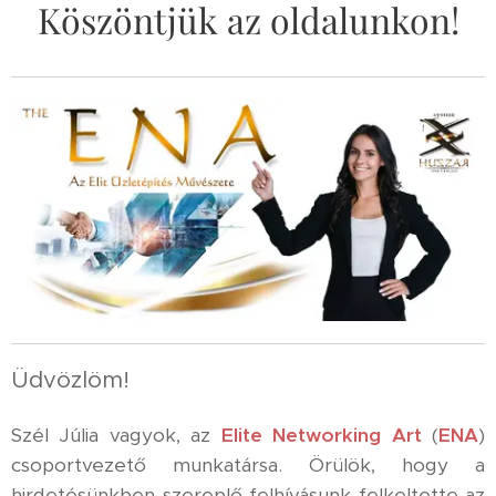
Köszöntjük az oldalunkon!
Üdvözlöm!
Szél Júlia vagyok, az
Elite Networking Art
(
ENA
)
csoportvezető munkatársa. Örülök, hogy a
hirdetésünkben szereplő felhívásunk felkeltette az