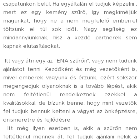
csapatunkon belül. Ha egyáltalán el tudjuk képzelni ,
mert ez egy kemény szűrő, így megkíméljük
magunkat, hogy ne a nem megfelelő emberrel
töltsünk el túl sok időt. Nagy segítség ez
mindannyiunknak, hisz a kezdő partnerek sem
kapnak elutasításokat.
Itt vagy átmegy az "ENA szűrőn", vagy nem tudunk
ajánlatot tenni. Kezdőként és még vezetőként is,
mivel emberek vagyunk és érzünk, ezért sokszor
megengedjük olyanoknak is a tovább lépést, akik
nem feltétlenül rendelkeznek ezekkel a
kvalitásokkal, de bízunk benne, hogy mint vezetők
fel tudjuk bennük kelteni a vágyat az önképzésre,
önismeretre és fejlődésre.
Itt még ilyen esetben is, akik a szűrőn nem
feltétlenül mennek át, fel tudjuk ajánlani nekik a