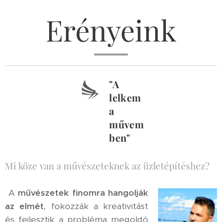
Erényeink
"A
lelkem
a
művem
ben"
Mi köze van a művészeteknek az üzletépítéshez?
A
művészetek
finomra hangolják
az elmét
, fokozzák a kreativitást
és fejlesztik a probléma megoldó