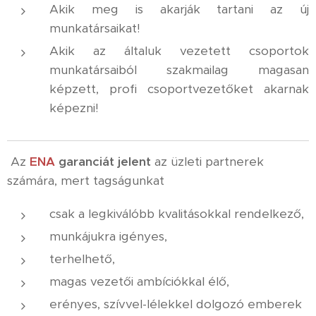
Akik meg is akarják tartani az új
munkatársaikat!
Akik az általuk vezetett csoportok
munkatársaiból szakmailag magasan
képzett, profi csoportvezetőket akarnak
képezni!
Az
ENA
garanciát
jelent
az üzleti partnerek
számára, mert tagságunkat
csak a legkiválóbb kvalitásokkal rendelkező,
munkájukra igényes,
terhelhető,
magas vezetői ambíciókkal élő,
erényes, szívvel-lélekkel dolgozó emberek