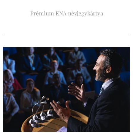
Prémium ENA névjegykártya