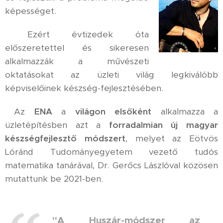
képességet.
Ezért évtizedek óta
előszeretettel és sikeresen
alkalmazzák
a művészeti
oktatásokat az üzleti világ legkiválóbb
képviselőinek készség-fejlesztésében.
Az
ENA
a
világon elsőként
alkalmazza a
üzletépítésben azt a
forradalmian új magyar
készségfejlesztő módszert
, melyet az Eötvös
Lóránd Tudományegyetem
vezető tudós
matematika tanárával, Dr. Gerőcs Lászlóval közösen
mutattunk be 2021-ben.
"A
Huszár-módszer az