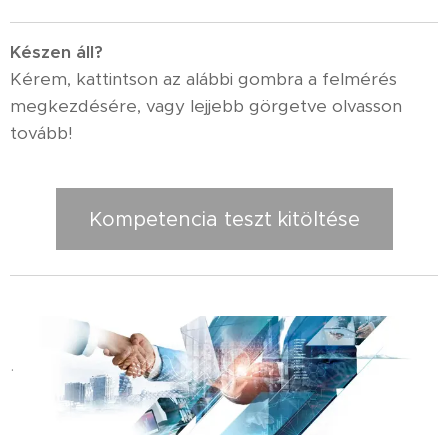
K
észen áll?
Kérem, kattintson az alábbi gombra a felmérés
megkezdésére, vagy lejjebb görgetve olvasson
tovább!
Kompetencia teszt kitöltése
.