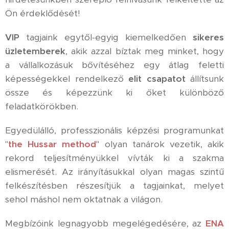
Ön érdeklődését!
VIP
tagjaink egytől-egyig kiemelkedően
sikeres
üzletemberek
, akik azzal bíztak meg minket, hogy
a vállalkozásuk bővítéséhez egy átlag feletti
képességekkel rendelkező
elit csapatot
állítsunk
össze és képezzünk ki őket különböző
feladatkörökben.
Egyedülálló, professzionális képzési programunkat
"
the Hussar method
" olyan tanárok vezetik, akik
rekord teljesítményükkel vívták ki a szakma
elismerését. Az irányításukkal olyan magas szintű
felkészítésben részesítjük a tagjainkat, melyet
sehol máshol nem oktatnak a világon.
Megbízóink legnagyobb megelégedésére, az
ENA