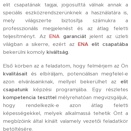
elit csapatának tagjai, jogosulttá válnak annak a
speciális eszközrendszerünknek a használatára is,
mely világszerte biztosítja számukra a
professzionális megjelenést és az átlag feletti
teljesítményt. Az
ENA
garanciát
jelent az üzleti
világban a sikerre, ezért az
ENA
elit csapatába
bekerülni komoly
kiváltság
.
Első körben az a feladatom, hogy felmérjem az Ön
kvalitásait
és elbíráljam, potenciálisan megfelel-e
azon elvárásainknak, mellyel bekerülhet az
elit
csapatunk
képzési programjába. Egy részletes
kompetencia teszttel
mélyrehatóan megvizsgáljuk,
hogy rendelkezik-e azon átlag feletti
képességekkel, melyek alkalmassá tehetik Önt a
megbízóink által kínált valamely vezetői feladatkör
betöltésére.