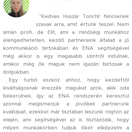
"Kedves Huszár Tonchi! Nincsenek
szavak arra, amit értünk teszel. Nem
simán profi, de Elit, ami a minőségi munkához
elengedhetetlen, kezdő partnereink általad a jó
kommunikáció birtokában és ENA segítségével
még akkor is egy magasabb szintről indulnak,
amikor még ők maguk nem igazán biztosak a
dolgukban.
Egy turbó eszköz ahhoz, hogy kezdettől
kiváltságosnak érezzék magukat azok, akik oda
bekerülnek, így az ENA rendszerén keresztül
azonnal megismerjük a jövőbeli partnerünk
kvalitásait, ezekkel már tisztában leszünk rögtön az
elején, ami segítségével az is tisztázódik, hogy
milyen munkakörben tudjuk őket elképzelni a