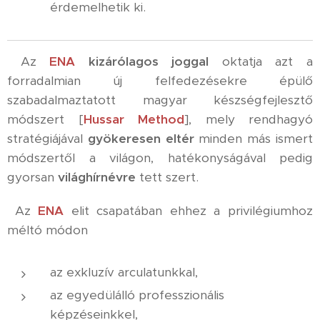
érdemelhetik ki.
Az
ENA
kizárólagos joggal
oktatja azt a
forradalmian új felfedezésekre épülő
szabadalmaztatott magyar készségfejlesztő
módszert [
Hussar Method
], mely rendhagyó
stratégiájával
gyökeresen eltér
minden más ismert
módszertől a világon, hatékonyságával pedig
gyorsan
világhírnévre
tett szert.
Az
ENA
elit csapatában ehhez a privilégiumhoz
méltó módon
az exkluzív arculatunkkal,
az egyedülálló professzionális
képzéseinkkel,