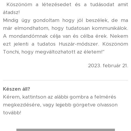
Köszönöm a létezésedet és a tudásodat amit
átadsz!
Mindig úgy gondoltam hogy jól beszélek, de ma
már elmondhatom, hogy tudatosan kommunikálok.
A mondandómnak célja van és célba érek. Nekem
ezt jelenti a tudatos Huszár-módszer. Köszönöm
Tonchi, hogy megváltozhatott az életem!"
2023. február 21.
K
észen áll?
Kérem, kattintson az alábbi gombra a felmérés
megkezdésére, vagy lejjebb görgetve olvasson
tovább!