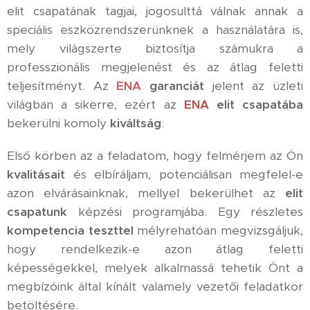
elit csapatának tagjai, jogosulttá válnak annak a
speciális eszközrendszerünknek a használatára is,
mely világszerte biztosítja számukra a
professzionális megjelenést és az átlag feletti
teljesítményt. Az
ENA
garanciát
jelent az üzleti
világban a sikerre, ezért az
ENA
elit csapatába
bekerülni komoly
kiváltság
.
Első körben az a feladatom, hogy felmérjem az Ön
kvalitásait
és elbíráljam, potenciálisan megfelel-e
azon elvárásainknak, mellyel bekerülhet az
elit
csapatunk
képzési programjába. Egy részletes
kompetencia teszttel
mélyrehatóan megvizsgáljuk,
hogy rendelkezik-e azon átlag feletti
képességekkel, melyek alkalmassá tehetik Önt a
megbízóink által kínált valamely vezetői feladatkör
betöltésére.