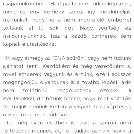
csapatunkon belül. Ha egyáltalán el tudjuk képzelni ,
mert ez egy kemény szűrő, így megkíméljük
magunkat, hogy ne a nem megfelelő emberrel
töltsünk el túl sok időt. Nagy segítség ez
mindannyiunknak, hisz a kezdő partnerek sem
kapnak elutasításokat.
Itt vagy átmegy az "ENA szűrőn", vagy nem tudunk
ajánlatot tenni. Kezdőként és még vezetőként is,
mivel emberek vagyunk és érzünk, ezért sokszor
megengedjük olyanoknak is a tovább lépést, akik
nem feltétlenül rendelkeznek ezekkel a
kvalitásokkal, de bízunk benne, hogy mint vezetők
fel tudjuk bennük kelteni a vágyat az önképzésre,
önismeretre és fejlődésre.
Itt még ilyen esetben is, akik a szűrőn nem
feltétlenül mennek át, fel tudjuk ajánlani nekik a