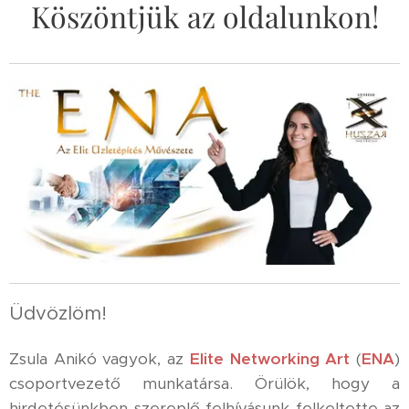
Köszöntjük az oldalunkon!
Üdvözlöm!
Zsula Anikó vagyok, az
Elite Networking Art
(
ENA
)
csoportvezető munkatársa. Örülök, hogy a
hirdetésünkben szereplő felhívásunk felkeltette az