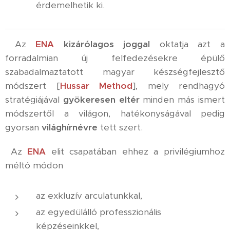
érdemelhetik ki.
Az
ENA
kizárólagos joggal
oktatja azt a
forradalmian új felfedezésekre épülő
szabadalmaztatott magyar készségfejlesztő
módszert [
Hussar Method
], mely rendhagyó
stratégiájával
gyökeresen eltér
minden más ismert
módszertől a világon, hatékonyságával pedig
gyorsan
világhírnévre
tett szert.
Az
ENA
elit csapatában ehhez a privilégiumhoz
méltó módon
az exkluzív arculatunkkal,
az egyedülálló professzionális
képzéseinkkel,