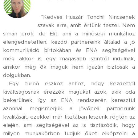
"Kedves Huszár Tonchi! Nincsenek
szavak arra, amit értünk teszel. Nem
simán profi, de Elit, ami a minőségi munkához
elengedhetetlen, kezdő partnereink általad a jó
kommunikáció birtokában és ENA segítségével
még akkor is egy magasabb szintről indulnak,
amikor még ők maguk nem igazán biztosak a
dolgukban.
Egy turbó eszköz ahhoz, hogy kezdettől
kiváltságosnak érezzék magukat azok, akik oda
bekerülnek, így az ENA rendszerén keresztül
azonnal megismerjük a jövőbeli partnerünk
kvalitásait, ezekkel már tisztában leszünk rögtön az
elején, ami segítségével az is tisztázódik, hogy
milyen munkakörben tudjuk őket elképzelni a