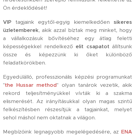
Ön érdeklődését!
VIP
tagjaink egytől-egyig kiemelkedően
sikeres
üzletemberek
, akik azzal bíztak meg minket, hogy
a vállalkozásuk bővítéséhez egy átlag feletti
képességekkel rendelkező
elit csapatot
állítsunk
össze és képezzünk ki őket különböző
feladatkörökben.
Egyedülálló, professzionális képzési programunkat
"
the Hussar method
" olyan tanárok vezetik, akik
rekord teljesítményükkel vívták ki a szakma
elismerését. Az irányításukkal olyan magas szintű
felkészítésben részesítjük a tagjainkat, melyet
sehol máshol nem oktatnak a világon.
Megbízóink legnagyobb megelégedésére, az
ENA