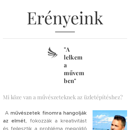
Erényeink
"A
lelkem
a
művem
ben"
Mi köze van a művészeteknek az üzletépítéshez?
A
művészetek
finomra hangolják
az elmét
, fokozzák a kreativitást
és fejlesztik a probléma megoldó