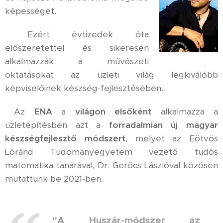
képességet.
Ezért évtizedek óta
előszeretettel és sikeresen
alkalmazzák
a művészeti
oktatásokat az üzleti világ legkiválóbb
képviselőinek készség-fejlesztésében.
Az
ENA
a
világon elsőként
alkalmazza a
üzletépítésben azt a
forradalmian új magyar
készségfejlesztő módszert
, melyet az Eötvös
Lóránd Tudományegyetem
vezető tudós
matematika tanárával, Dr. Gerőcs Lászlóval közösen
mutattunk be 2021-ben.
"A
Huszár-módszer az