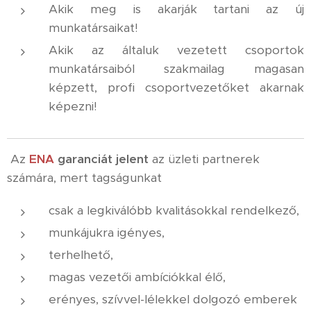
Akik meg is akarják tartani az új
munkatársaikat!
Akik az általuk vezetett csoportok
munkatársaiból szakmailag magasan
képzett, profi csoportvezetőket akarnak
képezni!
Az
ENA
garanciát
jelent
az üzleti partnerek
számára, mert tagságunkat
csak a legkiválóbb kvalitásokkal rendelkező,
munkájukra igényes,
terhelhető,
magas vezetői ambíciókkal élő,
erényes, szívvel-lélekkel dolgozó emberek