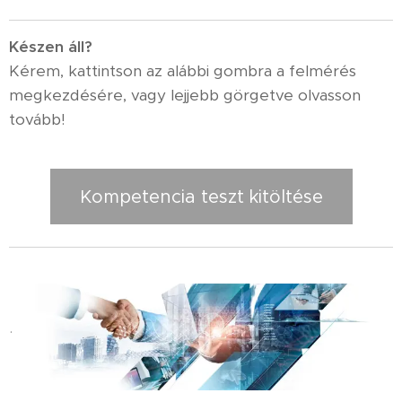
K
észen áll?
Kérem, kattintson az alábbi gombra a felmérés
megkezdésére, vagy lejjebb görgetve olvasson
tovább!
Kompetencia teszt kitöltése
.