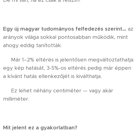
De mi van, ha ez csak a felszín?
Egy új magyar tudományos felfedezés szerint…
az
arányok világa sokkal pontosabban működik, mint
ahogy eddig tanították.
👉 Már 1–2% eltérés is jelentősen megváltoztathatja
egy kép hatását, 3-5%-os eltérés pedig már éppen
a kívánt hatás ellenkezőjét is kiválthatja.
👉 Ez lehet néhány centiméter — vagy akár
milliméter.
Mit jelent ez a gyakorlatban?