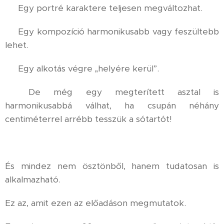
⚜️ Egy portré karaktere teljesen megváltozhat.
⚜️ Egy kompozíció harmonikusabb vagy feszültebb
lehet.
⚜️ Egy alkotás végre „helyére kerül”.
⚜️ De még egy megterített asztal is
harmonikusabbá válhat, ha csupán néhány
centiméterrel arrébb tesszük a sótartót!
És mindez nem ösztönből, hanem tudatosan is
alkalmazható.
Ez az, amit ezen az előadáson megmutatok.