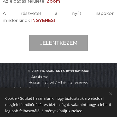
Az előadás felülete:
Zoom
A részvétel a nyílt napokon
mindenkinek
INGYENES!
JELENTKEZEM
© 2015
HUSSAR ARTS International
Academy
Hussar method / All rights reserved
E-mail: office@hussarmethod.com
Flat 3, 9. Fisher Place, EH17 8UY,
Cookie / Sütiket használunk, hogy biztosítsuk a weboldal
Edinburgh, UNITED KINGDOM
megfelelő működését és biztonságát, valamint hogy a lehető
UTR: 2352617911
legjobb felhasználói élményt kínáljuk Neked.
Sütik