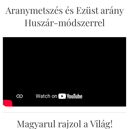
Aranymetszés és Ezüst arány
Huszár-módszerrel
Magyarul rajzol a Világ!