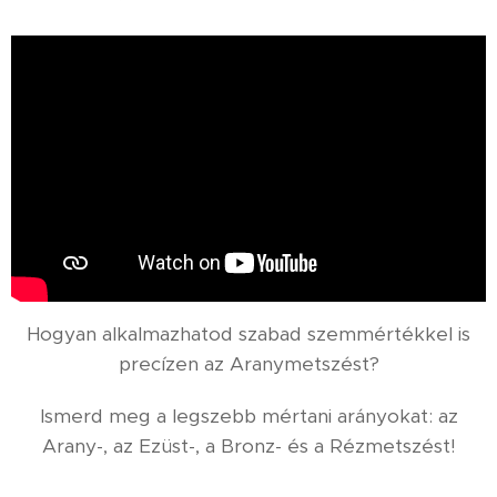
Hogyan alkalmazhatod szabad szemmértékkel is
precízen az Aranymetszést?
Ismerd meg a legszebb mértani arányokat: az
Arany-, az Ezüst-, a Bronz- és a Rézmetszést!