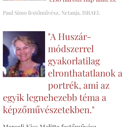
Paul Simo festőművész, Netanja, ISRAEL
"A Huszár-
módszerrel
gyakorlatilag
elronthatatlanok a
portrék, ami az
egyik legnehezebb téma a
képzőművészetekben."
Marcali Kiss Melitta festőművész,