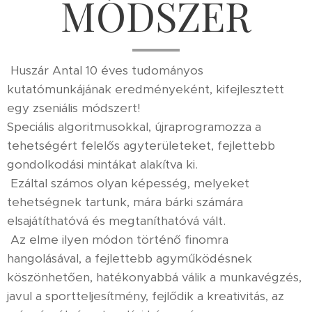
MÓDSZER
Huszár Antal 10 éves tudományos
kutatómunkájának eredményeként, kifejlesztett
egy zseniális módszert!
Speciális algoritmusokkal, újraprogramozza a
tehetségért felelős agyterületeket, fejlettebb
gondolkodási mintákat alakítva ki.
Ezáltal számos olyan képesség, melyeket
tehetségnek tartunk, mára bárki számára
elsajátíthatóvá és megtaníthatóvá vált.
Az elme ilyen módon történő finomra
hangolásával, a fejlettebb agyműködésnek
köszönhetően, hatékonyabbá válik a munkavégzés,
javul a sportteljesítmény, fejlődik a kreativitás, az