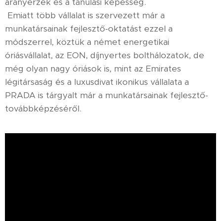
arányérzék és a tanulási képesség.
Emiatt több vállalat is szervezett már a
munkatársainak fejlesztő-oktatást ezzel a
módszerrel, köztük a német energetikai
óriásvállalat, az EON, díjnyertes bolthálozatok, de
még olyan nagy óriások is, mint az Emirates
légitársaság és a luxusdivat ikonikus vállalata a
PRADA is tárgyalt már a munkatársainak fejlesztő-
továbbképzéséről.