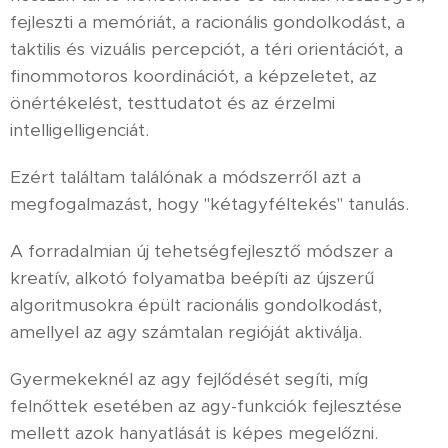
fejleszti a memóriát, a racionális gondolkodást, a
taktilis és vizuális percepciót, a téri orientációt, a
finommotoros koordinációt, a képzeletet, az
önértékelést, testtudatot és az érzelmi
intelligelligenciát.
Ezért találtam találónak a módszerről azt a
megfogalmazást, hogy "kétagyféltekés" tanulás.
A forradalmian új tehetségfejlesztő módszer a
kreatív, alkotó folyamatba beépíti az újszerű
algoritmusokra épült racionális gondolkodást,
amellyel az agy számtalan regióját aktiválja.
Gyermekeknél az agy fejlődését segíti, míg
felnőttek esetében az agy-funkciók fejlesztése
mellett azok hanyatlását is képes megelőzni.