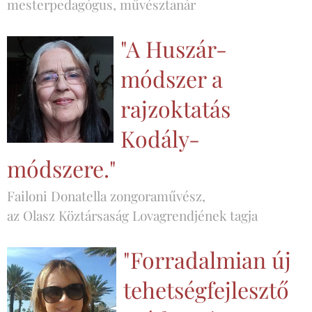
mesterpedagógus, művésztanár
"A Huszár-
módszer a
rajzoktatás
Kodály-
módszere."
Failoni Donatella zongoraművész,
az Olasz Köztársaság Lovagrendjének tagja
"Forradalmian új
tehetségfejlesztő