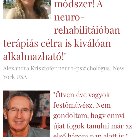
módszer! A
neuro-
rehabilitáióban
terápiás célra is kiválóan
alkalmazható!"
Alexandra Krisztofer neuro-pszichológus, New
York USA
"Ötven éve vagyok
festőművész. Nem
gondoltam, hogy ennyi
újat fogok tanulni már az
első három nap alatt is."