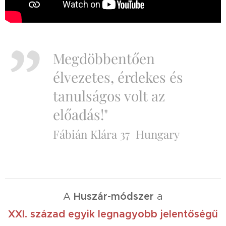
Megdöbbentően
élvezetes, érdekes és
tanulságos volt az
előadás!"
Fábián Klára 37 Hungary
A
Huszár-módszer
a
XXI. század
egyik legnagyobb jelentőségű