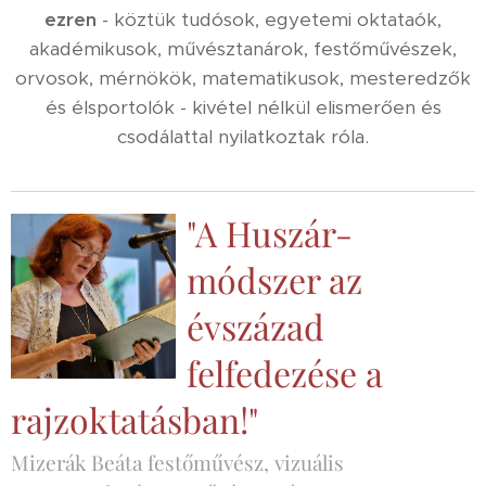
ezren
- köztük tudósok, egyetemi oktataók,
akadémikusok, művésztanárok, festőművészek,
orvosok, mérnökök, matematikusok, mesteredzők
és élsportolók - kivétel nélkül elismerően és
csodálattal nyilatkoztak róla.
"A Huszár-
módszer az
évszázad
felfedezése a
rajzoktatásban!"
Mizerák Beáta festőművész, vizuális