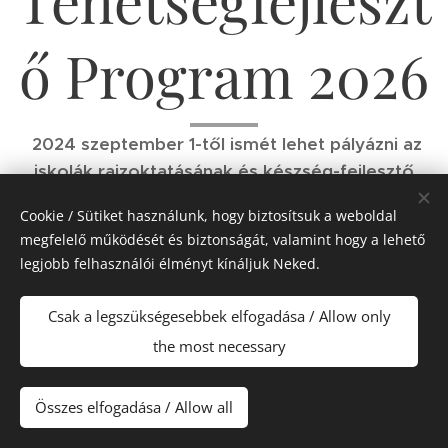
Tehetségfejleszt
ő Program 2026
2024 szeptember 1-től ismét lehet pályázni az
iskolák rajzoktatásának és készség-fejlesztő
rajzeszközeinek támogatására, intézményenként
Cookie / Sütiket használunk, hogy biztosítsuk a weboldal
2-25 millió Ft értékig!
megfelelő működését és biztonságát, valamint hogy a lehető
legjobb felhasználói élményt kínáljuk Neked.
Tovább a pályázati kiírásra >>
Csak a legszükségesebbek elfogadása / Allow only
the most necessary
Összes elfogadása / Allow all