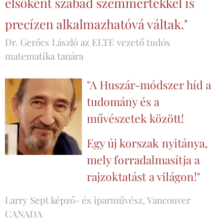
elsőként szabad szemmértékkel is
precízen alkalmazhatóvá váltak."
Dr. Gerőcs László az ELTE vezető tudós
matematika tanára
"A Huszár-módszer híd a
tudomány és a
művészetek között!
Egy új korszak nyitánya,
mely forradalmasítja a
rajzoktatást a világon!"
Larry Sept képző- és iparművész, Vancouver
CANADA