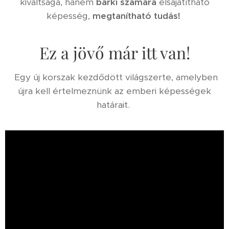
kiváltsága, hanem
bárki
számára
elsajátítható
képesség,
megtanítható tudás!
Ez a jövő már itt van!
Egy új korszak kezdődött világszerte, amelyben
újra kell értelmeznünk az emberi képességek
határait.