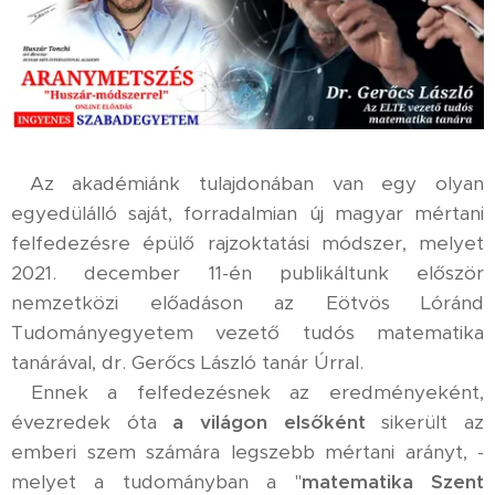
Az akadémiánk tulajdonában van egy olyan
egyedülálló saját, forradalmian új magyar mértani
felfedezésre épülő rajzoktatási módszer, melyet
2021. december 11-én publikáltunk először
nemzetközi előadáson az Eötvös Lóránd
Tudományegyetem vezető tudós matematika
tanárával, dr. Gerőcs László tanár Úrral.
Ennek a felfedezésnek az eredményeként,
évezredek óta
a világon elsőként
sikerült az
emberi szem számára legszebb mértani arányt, -
melyet a tudományban a "
matematika Szent