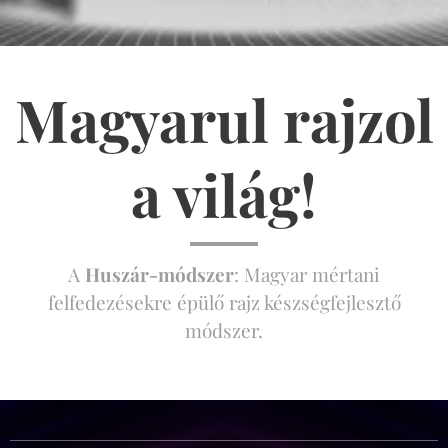
Magyarul rajzol
a világ!
A
Huszár-módszer
: Magyar mértani
felfedezésekre épülő rajz készségfejlesztő
módszer.