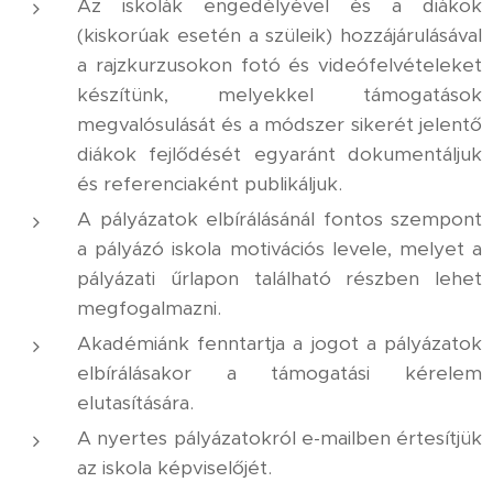
Az iskolák engedélyével és a diákok
(kiskorúak esetén a szüleik) hozzájárulásával
a rajzkurzusokon fotó és videófelvételeket
készítünk, melyekkel támogatások
megvalósulását és a módszer sikerét jelentő
diákok fejlődését egyaránt dokumentáljuk
és referenciaként publikáljuk.
A pályázatok elbírálásánál fontos szempont
a pályázó iskola motivációs levele, melyet a
pályázati űrlapon található részben lehet
megfogalmazni.
Akadémiánk fenntartja a jogot a pályázatok
elbírálásakor a támogatási kérelem
elutasítására.
A nyertes pályázatokról e-mailben értesítjük
az iskola képviselőjét.