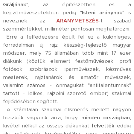
Gráljának
", az építészetben és a
képzőművészetekben pedig "
Isteni aránynak
" is
neveznek: az
ARANYMETSZÉS
-t szabad
szemmértékkel, milliméter pontosan meghatározni.
Erre a felfedezésre épült fel ez a különleges,
forradalmian új rajz készség-fejlesztő magyar
módszer, mely 75 államában több mint 17 ezer
diákunk (köztük elismert festőművészek, profi
fotósok, szobrászok, iparművészek, kézműves
mesterek, rajztanárok és amatőr művészek,
valamint számos - önmagukat "antitalentumnak"
tartott - lelkes, rajzolni szerető ember) szakmai
fejlődésében segített.
A számtalan szakmai elismerés mellett nagyon
büszkék vagyunk arra, hogy
minden országban
,
kivétel nélkül az összes diákunkat
felvették
eddig
aki művészeti középiskolába, vagy egyetemre