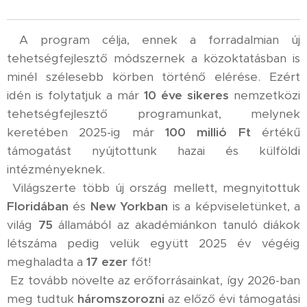
A program célja, ennek a forradalmian új
tehetségfejlesztő módszernek a közoktatásban is
minél szélesebb körben történő elérése. Ezért
idén is folytatjuk a már
10
éve sikeres
nemzetközi
tehetségfejlesztő programunkat, melynek
keretében 2025-ig már
100 millió Ft
értékű
támogatást nyújtottunk hazai és külföldi
intézményeknek.
Világszerte több új ország mellett, megnyitottuk
Floridában
és
New Yorkban
is a képviseletünket, a
világ
75
államából az akadémiánkon tanuló diákok
létszáma pedig velük együtt 2025 év végéig
meghaladta a
17 ezer
főt!
Ez tovább növelte az erőforrásainkat, így 2026-ban
meg tudtuk
háromszorozni
az előző évi támogatási