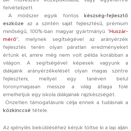
felvételizett.
A módszer egyik fontos
készség-fejlesztő
eszköze
az a szintén saját fejlesztésű, prémium
minőségű, 100%-ban magyar gyártmányú "
Huszár-
mérő
", melynek segítségével az arányérzék
fejlesztés terén olyan páratlan eredményeket
értünk el, amire még nem volt példa korábban a
világon. A segítségével képesek vagyunk a
diákjaink arányérzékelését olyan magas szintre
fejleszteni, mellyel egy tanéven belül
toronymagasan messze a világ átlaga fölé
emelhetjük egy iskola diákjainak rajzkészségét.
Önzetlen támogatásunk célja ennek a tudásnak a
közkinccsé
tétele.
Az igénylés beküldéséhez kérjük töltse ki a lap alján