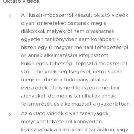
Oktató videók
A Huszár-módszerről készült oktató videók
olyan ismereteket osztanak meg a
diákokkal, melyekről nem olvashatnak
egyetlen tankönyvben sem korábban, -
hiszen egy új magyar mértani felfedezésről
és annak alkalmazására kifejlesztett
különleges tehetség--fejlesztő módszerről
szól - melynek segítségével, nem csupán
megismerhetik a tudomány által az
évezredek óta ismert legszebb mértani
arányokat, de meg is tanulhatják annak
felismerését és alkalmazását a gyakorlatban.
Az oktató videók olyan tananyagok,
melyeket felvételről könnyedén
lejátszhatnak a diákoknak a tanórákon, vagy