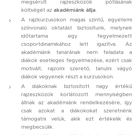
megsérült rajzeszközök pótlásának
költségét az
akadémiánk állja
.
A rajzkurzusokon magas szintű, egyetemi
színvonalú oktatást biztosítunk, melynek
időtartama egy fegyelmezett
csoportdinamikához lett igazítva. Az
akadémiánk tanárának nem feladata a
diákok esetleges fegyelmezése, ezért csak
motivált, rajzolni szerető, tanulni vágyó
diákok vegyenek részt a kurzusokon.
A diákoknak biztosított nagy értékű
rajzeszközök korlátozott mennyiségben
állnak az akadémiánk rendelkezésére, így
csak azokat a diákokokat szeretnénk
támogatni velük, akik ezt értékelik és
megbecsülik.