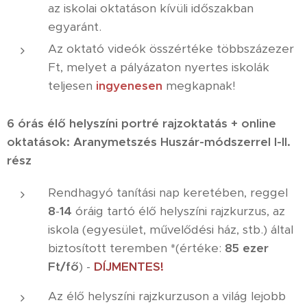
az iskolai oktatáson kívüli időszakban
egyaránt.
Az oktató videók összértéke többszázezer
Ft, melyet a pályázaton nyertes iskolák
teljesen
ingyenesen
megkapnak!
6 órás élő helyszíni portré rajzoktatás + online
oktatások: Aranymetszés Huszár-módszerrel I-II.
rész
Rendhagyó tanítási nap keretében, reggel
8
-
1
4
óráig tartó élő helyszíni rajzkurzus, az
iskola (egyesület, művelődési ház, stb.) által
biztosított teremben *(értéke:
85 ezer
Ft/fő
) -
DÍJMENTES!
Az élő helyszíni rajzkurzuson a világ lejobb