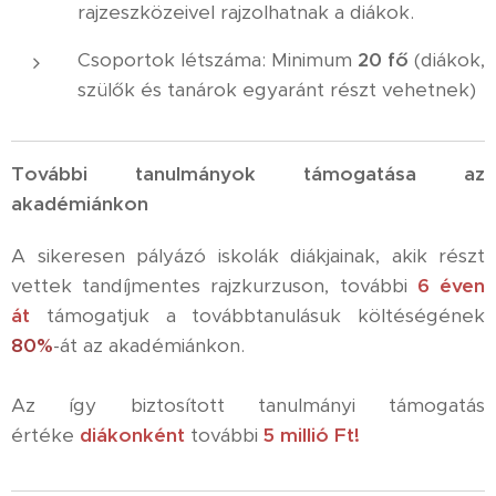
rajzeszközeivel rajzolhatnak a diákok.
Csoportok létszáma: Minimum
20 fő
(diákok,
szülők és tanárok egyaránt részt vehetnek)
További tanulmányok támogatása az
akadémiánkon
A sikeresen pályázó iskolák diákjainak, akik részt
vettek tandíjmentes rajzkurzuson, további
6 éven
át
támogatjuk a továbbtanulásuk költéségének
80%
-át az akadémiánkon.
Az így biztosított tanulmányi támogatás
értéke
diákonként
további
5 millió Ft!