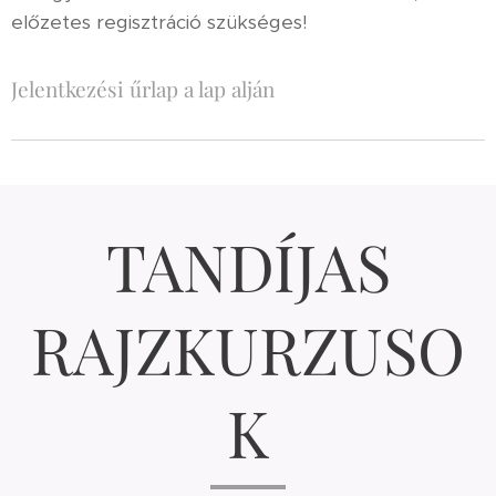
előzetes regisztráció szükséges!
Jelentkezési űrlap a lap alján
TANDÍJAS
RAJZKURZUSO
K