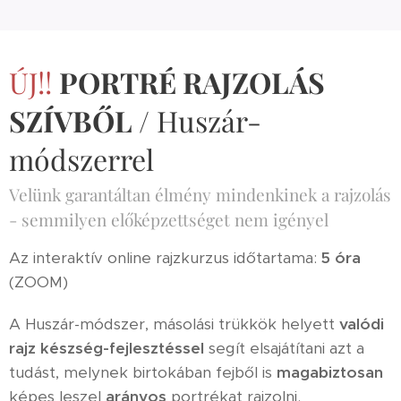
ÚJ!!
PORTRÉ RAJZOLÁS
SZÍVBŐL
/ Huszár-
módszerrel
Velünk garantáltan élmény mindenkinek a rajzolás
- semmilyen előképzettséget nem igényel
Az interaktív online rajzkurzus időtartama:
5 óra
(ZOOM)
A Huszár-módszer, másolási trükkök helyett
valódi
rajz készség-fejlesztéssel
segít elsajátítani azt a
tudást, melynek birtokában fejből is
magabiztosan
képes leszel
arányos
portrékat rajzolni.