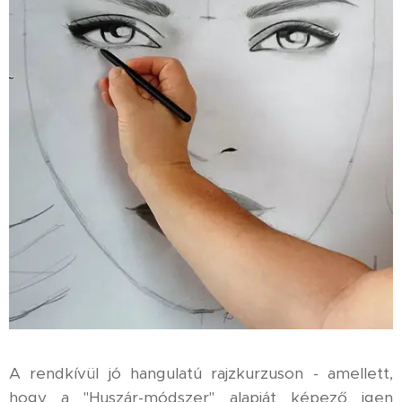
A rendkívül jó hangulatú rajzkurzuson - amellett,
hogy a "Huszár-módszer" alapját képező igen