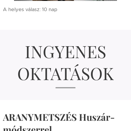
A helyes válasz: 10 nap
INGYENES
OKTATÁSOK
ARANYMETSZÉS Huszár-
módszerrel