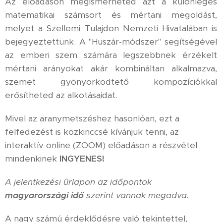
Az előadáson megismerheted azt a különleges
matematikai számsort és mértani megoldást,
melyet a Szellemi Tulajdon Nemzeti Hivatalában is
bejegyeztettünk. A "Huszár-módszer" segítségével
az emberi szem számára legszebbnek érzékelt
mértani arányokat akár kombináltan alkalmazva,
szemet gyönyörködtető kompozíciókkal
erősítheted az alkotásaidat.
Mivel az aranymetszéshez hasonlóan, ezt a
felfedezést is közkinccsé kívánjuk tenni, az
interaktív online (ZOOM) előadáson a részvétel
mindenkinek
INGYENES!
A jelentkezési űrlapon az időpontok
magyarországi idő
szerint vannak megadva.
A nagy számú érdeklődésre való tekintettel,