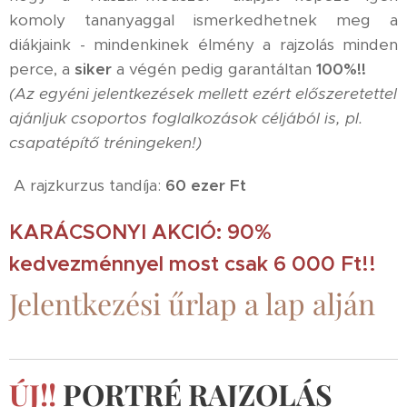
komoly tananyaggal ismerkedhetnek meg a
diákjaink - mindenkinek élmény a rajzolás minden
perce, a
siker
a végén pedig garantáltan
100%!!
(Az egyéni jelentkezések mellett ezért előszeretettel
ajánljuk csoportos foglalkozások céljából is, pl.
csapatépítő tréningeken!)
A rajzkurzus tandíja:
60 ezer Ft
KARÁCSONYI AKCIÓ:
90%
kedvezménnyel most csak 6 000 Ft!!
Jelentkezési űrlap a lap alján
ÚJ!!
PORTRÉ RAJZOLÁS