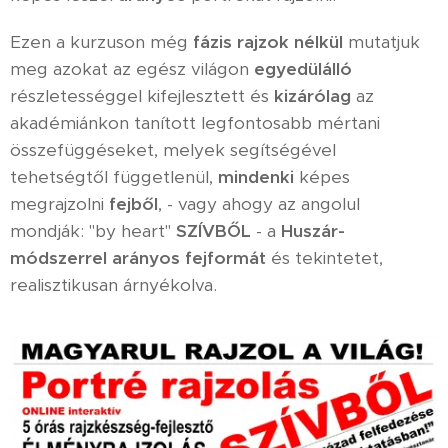
Ezen a kurzuson még
fázis rajzok nélkül
mutatjuk
meg azokat az egész világon
egyedülálló
részletességgel kifejlesztett és
kizárólag
az
akadémiánkon tanított legfontosabb mértani
összefüggéseket, melyek segítségével
tehetségtől függetlenül,
mindenki
képes
megrajzolni
fejből
, - vagy ahogy az angolul
mondják: "by heart"
SZÍVBŐL
- a
Huszár-
módszerrel arányos fejformát
és tekintetet,
realisztikusan árnyékolva.