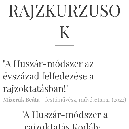
RAJZKURZUSO
K
"A Huszár-módszer az
évszázad felfedezése a
rajzoktatásban!"
Mizerák Beáta
- festőművész, művésztanár (2022)
"A Huszár-módszer a
rajzoktatás Kodály-