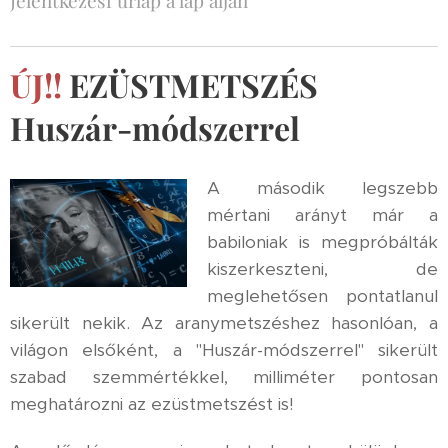
ÚJ!!
EZÜSTMETSZÉS
Huszár-módszerrel
A második legszebb
mértani arányt már a
babiloniak is megpróbálták
kiszerkeszteni, de
meglehetősen pontatlanul
sikerült nekik. Az aranymetszéshez hasonlóan, a
világon elsőként, a "Huszár-módszerrel" sikerült
szabad szemmértékkel, milliméter pontosan
meghatározni az ezüstmetszést is!