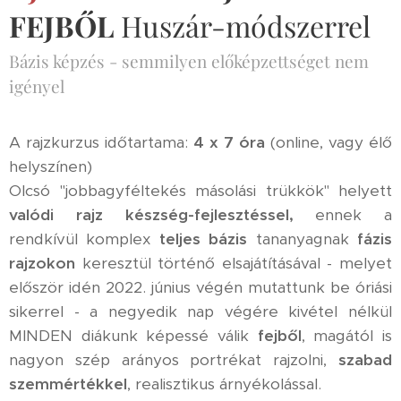
FEJBŐL
Huszár-módszerrel
Bázis képzés - semmilyen előképzettséget nem
igényel
A rajzkurzus időtartama:
4 x 7 óra
(online, vagy élő
helyszínen)
Olcsó "jobbagyféltekés másolási trükkök" helyett
valódi rajz készség-fejlesztéssel,
ennek a
rendkívül komplex
teljes
bázis
tananyagnak
fázis
rajzokon
keresztül történő elsajátításával - melyet
először idén 2022. június végén mutattunk be óriási
sikerrel - a negyedik nap végére kivétel nélkül
MINDEN diákunk képessé válik
fejből
, magától is
nagyon szép arányos portrékat rajzolni,
szabad
szemmértékkel
, realisztikus árnyékolással.