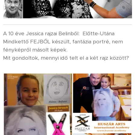
A 10 éve Jessica rajzai Belinből: Előtte-Utána
Mindkettő FEJBŐL készült, fantázia portré, nem
fényképről másolt képek.
Mit gondoltok, mennyi idő telt el a két rajz között?