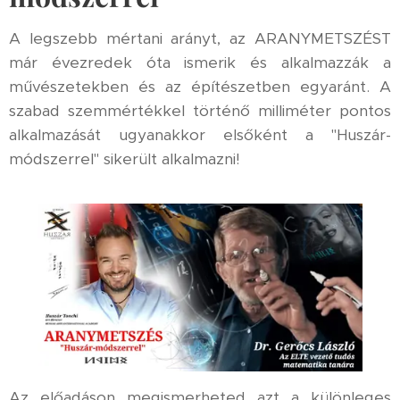
A legszebb mértani arányt, az ARANYMETSZÉST
már évezredek óta ismerik és alkalmazzák a
művészetekben és az építészetben egyaránt. A
szabad szemmértékkel történő milliméter pontos
alkalmazását ugyanakkor elsőként a "Huszár-
módszerrel" sikerült alkalmazni!
Az előadáson megismerheted azt a különleges