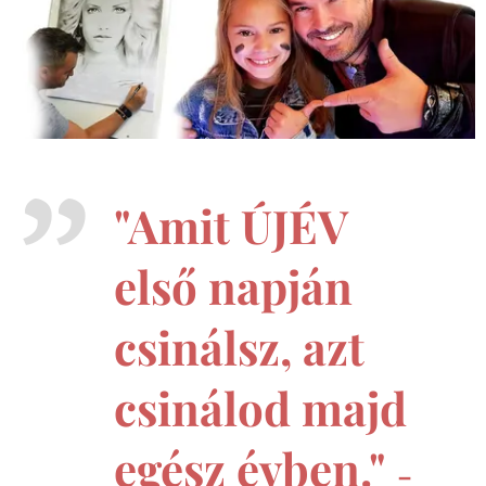
"Amit ÚJÉV
első napján
csinálsz, azt
csinálod majd
egész évben."
-