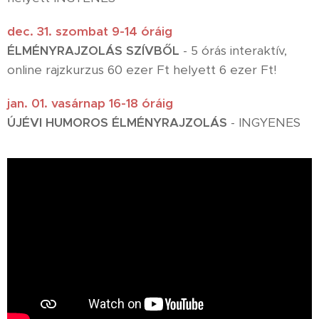
dec. 31. szombat 9-14 óráig
ÉLMÉNYRAJZOLÁS SZÍVBŐL
-
5 órás interaktív,
online rajzkurzus 60 ezer Ft helyett 6 ezer Ft!
jan. 01. vasárnap 16-18 óráig
ÚJÉVI HUMOROS ÉLMÉNYRAJZOLÁS
- INGYENES