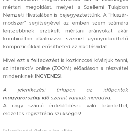
mértani megoldást, melyet a Szellemi Tulajdon
Nemzeti Hivatalában is bejegyeztettünk. A "Huszár-
módszer" segítségével az emberi szem számára
legszebbnek érzékelt mértani arányokat akár
kombináltan alkalmazva, szemet gyönyörködtető
kompozíciókkal erősítheted az alkotásaidat.
Mivel ezt a felfedezést is közkinccsé kívánjuk tenni,
az interaktív online (ZOOM) előadáson a részvétel
mindenkinek
INGYENES!
A jelentkezési űrlapon az időpontok
magyarországi idő
szerint vannak megadva.
A nagy számú érdeklődésre való tekintettel,
előzetes regisztráció szükséges!
Jelentkezési űrlap a lap alján