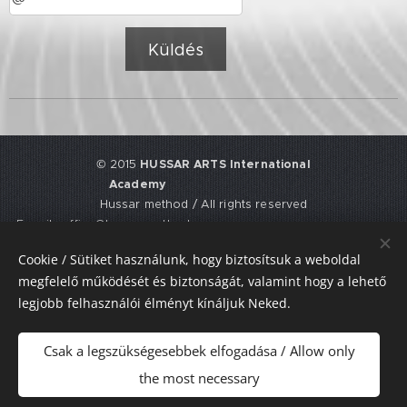
Küldés
© 2015
HUSSAR ARTS International
Academy
Hussar method / All rights reserved
E-mail: office@hussarmethod.com
Flat 3, 9. Fisher Place, EH17 8UY,
Cookie / Sütiket használunk, hogy biztosítsuk a weboldal
Edinburgh, UNITED KINGDOM
megfelelő működését és biztonságát, valamint hogy a lehető
UTR: 2352617911
legjobb felhasználói élményt kínáljuk Neked.
Sütik
Csak a legszükségesebbek elfogadása / Allow only
Nyelvek
the most necessary
Magyar
American English