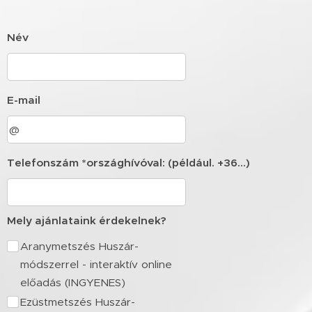
Név
E-mail
Telefonszám *országhívóval: (például. +36...)
Mely ajánlataink érdekelnek?
Aranymetszés Huszár-
módszerrel - interaktív online
előadás (INGYENES)
Ezüstmetszés Huszár-