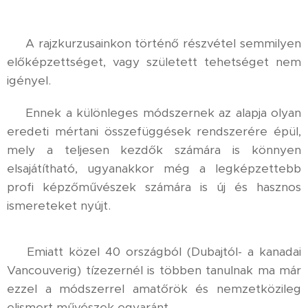
⚜️ A rajzkurzusainkon történő részvétel semmilyen
előképzettséget, vagy született tehetséget nem
igényel.
⚜️ Ennek a különleges módszernek az alapja olyan
eredeti mértani összefüggések rendszerére épül,
mely a teljesen kezdők számára is könnyen
elsajátítható, ugyanakkor még a legképzettebb
profi képzőművészek számára is új és hasznos
ismereteket nyújt.
⚜️ Emiatt közel 40 országból (Dubajtól- a kanadai
Vancouverig) tízezernél is többen tanulnak ma már
ezzel a módszerrel amatőrök és nemzetközileg
elismert művészek egyaránt.