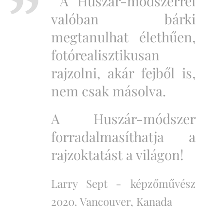
A Huszár-módszerrel
valóban bárki
megtanulhat élethűen,
fotórealisztikusan
rajzolni, akár fejből is,
nem csak másolva.
A Huszár-módszer
forradalmasíthatja a
rajzoktatást a világon!
Larry Sept -
képzőművész
2020. Vancouver, Kanada