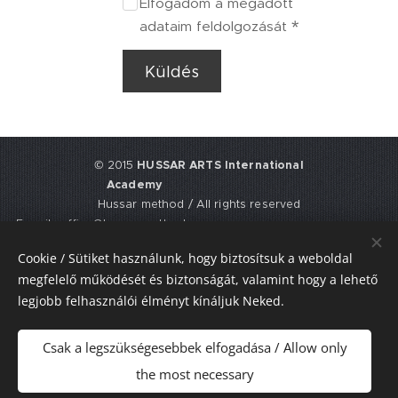
Elfogadom a megadott
adataim feldolgozását
Küldés
© 2015
HUSSAR ARTS International
Academy
Hussar method / All rights reserved
E-mail: office@hussarmethod.com
Flat 3, 9. Fisher Place, EH17 8UY,
Cookie / Sütiket használunk, hogy biztosítsuk a weboldal
Edinburgh, UNITED KINGDOM
megfelelő működését és biztonságát, valamint hogy a lehető
UTR: 2352617911
legjobb felhasználói élményt kínáljuk Neked.
Sütik
Csak a legszükségesebbek elfogadása / Allow only
Nyelvek
the most necessary
Magyar
American English