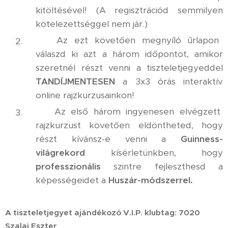
kitöltésével! (A regisztrációd semmilyen
kötelezettséggel nem jár.)
✅ Az ezt követően megnyíló űrlapon
válaszd ki azt a három időpontot, amikor
szeretnél részt venni a tiszteletjegyeddel
TANDÍJMENTESEN
a 3x3 órás interaktív
online rajzkurzusainkon!
✅ Az első három ingyenesen elvégzett
rajzkurzust követően eldöntheted, hogy
részt kívánsz-e venni a
Guinness-
világrekord
kísérletünkben, hogy
professzionális
szintre fejleszthesd a
képességeidet a
Huszár-módszerrel.
A tiszteletjegyet ajándékozó V.I.P. klubtag: 7020
Szalai Eszter