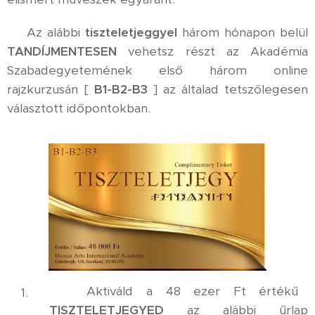
⚜️ Az alábbi
tiszteletjeggyel
három hónapon belül
TANDÍJMENTESEN
vehetsz részt az Akadémia
Szabadegyetemének első három online
rajzkurzusán [
B1-B2-B3
] az általad tetszőlegesen
választott időpontokban.
✅ Aktiváld a 48 ezer Ft értékű
TISZTELETJEGYED
az alábbi űrlap