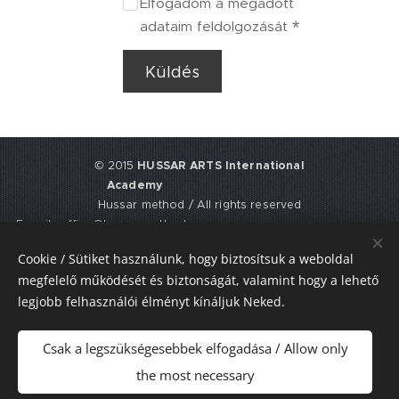
Elfogadom a megadott
adataim feldolgozását
Küldés
© 2015
HUSSAR ARTS International
Academy
Hussar method / All rights reserved
E-mail: office@hussarmethod.com
Flat 3, 9. Fisher Place, EH17 8UY,
Cookie / Sütiket használunk, hogy biztosítsuk a weboldal
Edinburgh, UNITED KINGDOM
megfelelő működését és biztonságát, valamint hogy a lehető
UTR: 2352617911
legjobb felhasználói élményt kínáljuk Neked.
Sütik
Csak a legszükségesebbek elfogadása / Allow only
Nyelvek
the most necessary
Magyar
American English