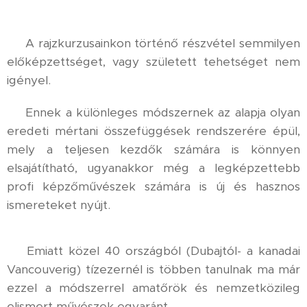
⚜️ A rajzkurzusainkon történő részvétel semmilyen
előképzettséget, vagy született tehetséget nem
igényel.
⚜️ Ennek a különleges módszernek az alapja olyan
eredeti mértani összefüggések rendszerére épül,
mely a teljesen kezdők számára is könnyen
elsajátítható, ugyanakkor még a legképzettebb
profi képzőművészek számára is új és hasznos
ismereteket nyújt.
⚜️ Emiatt közel 40 országból (Dubajtól- a kanadai
Vancouverig) tízezernél is többen tanulnak ma már
ezzel a módszerrel amatőrök és nemzetközileg
elismert művészek egyaránt.