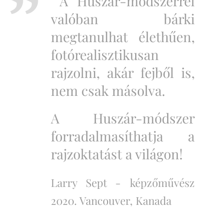
A Huszár-módszerrel
valóban bárki
megtanulhat élethűen,
fotórealisztikusan
rajzolni, akár fejből is,
nem csak másolva.
A Huszár-módszer
forradalmasíthatja a
rajzoktatást a világon!
Larry Sept -
képzőművész
2020. Vancouver, Kanada