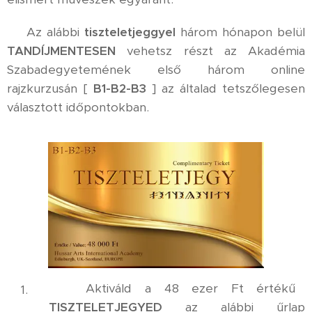
⚜️ Az alábbi
tiszteletjeggyel
három hónapon belül
TANDÍJMENTESEN
vehetsz részt az Akadémia
Szabadegyetemének első három online
rajzkurzusán [
B1-B2-B3
] az általad tetszőlegesen
választott időpontokban.
✅ Aktiváld a 48 ezer Ft értékű
TISZTELETJEGYED
az alábbi űrlap