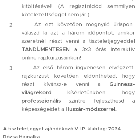
kitöltésével! (A regisztrációd semmilyen
kötelezettséggel nem jár.)
✅ Az ezt követően megnyíló űrlapon
válaszd ki azt a három időpontot, amikor
szeretnél részt venni a tiszteletjegyeddel
TANDÍJMENTESEN
a 3x3 órás interaktív
online rajzkurzusainkon!
✅ Az első három ingyenesen elvégzett
rajzkurzust követően eldöntheted, hogy
részt kívánsz-e venni a
Guinness-
világrekord
kísérletünkben, hogy
professzionális
szintre fejleszthesd a
képességeidet a
Huszár-módszerrel.
A tiszteletjegyet ajándékozó V.I.P. klubtag: 7034
Rózsa Hajnalka