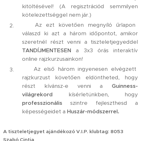
kitöltésével! (A regisztrációd semmilyen
kötelezettséggel nem jár.)
✅ Az ezt követően megnyíló űrlapon
válaszd ki azt a három időpontot, amikor
szeretnél részt venni a tiszteletjegyeddel
TANDÍJMENTESEN
a 3x3 órás interaktív
online rajzkurzusainkon!
✅ Az első három ingyenesen elvégzett
rajzkurzust követően eldöntheted, hogy
részt kívánsz-e venni a
Guinness-
világrekord
kísérletünkben, hogy
professzionális
szintre fejleszthesd a
képességeidet a
Huszár-módszerrel.
A tiszteletjegyet ajándékozó V.I.P. klubtag: 8053
Szabó Cintia