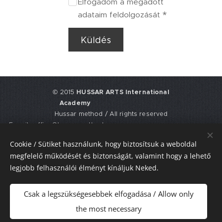
Elfogadom a megadott
adataim feldolgozását
Küldés
© 2015
HUSSAR ARTS International
Academy
Hussar method / All rights reserved
E-mail: office@hussarmethod.com
Flat 3, 9. Fisher Place, EH17 8UY,
Cookie / Sütiket használunk, hogy biztosítsuk a weboldal
Edinburgh, UNITED KINGDOM
megfelelő működését és biztonságát, valamint hogy a lehető
UTR: 2352617911
legjobb felhasználói élményt kínáljuk Neked.
Sütik
Csak a legszükségesebbek elfogadása / Allow only
Nyelvek
the most necessary
Magyar
American English