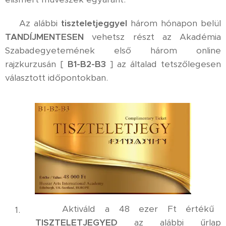
⚜️ Az alábbi
tiszteletjeggyel
három hónapon belül
TANDÍJMENTESEN
vehetsz részt az Akadémia
Szabadegyetemének első három online
rajzkurzusán [
B1-B2-B3
] az általad tetszőlegesen
választott időpontokban.
✅ Aktiváld a 48 ezer Ft értékű
TISZTELETJEGYED
az alábbi űrlap