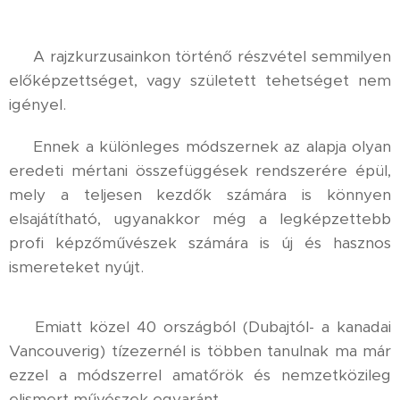
⚜️ A rajzkurzusainkon történő részvétel semmilyen
előképzettséget, vagy született tehetséget nem
igényel.
⚜️ Ennek a különleges módszernek az alapja olyan
eredeti mértani összefüggések rendszerére épül,
mely a teljesen kezdők számára is könnyen
elsajátítható, ugyanakkor még a legképzettebb
profi képzőművészek számára is új és hasznos
ismereteket nyújt.
⚜️ Emiatt közel 40 országból (Dubajtól- a kanadai
Vancouverig) tízezernél is többen tanulnak ma már
ezzel a módszerrel amatőrök és nemzetközileg
elismert művészek egyaránt.