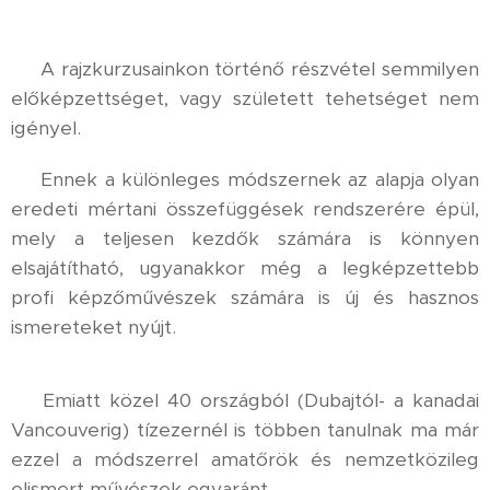
⚜️ A rajzkurzusainkon történő részvétel semmilyen
előképzettséget, vagy született tehetséget nem
igényel.
⚜️ Ennek a különleges módszernek az alapja olyan
eredeti mértani összefüggések rendszerére épül,
mely a teljesen kezdők számára is könnyen
elsajátítható, ugyanakkor még a legképzettebb
profi képzőművészek számára is új és hasznos
ismereteket nyújt.
⚜️ Emiatt közel 40 országból (Dubajtól- a kanadai
Vancouverig) tízezernél is többen tanulnak ma már
ezzel a módszerrel amatőrök és nemzetközileg
elismert művészek egyaránt.