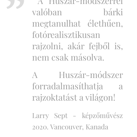
A Huszár-módszerrel
valóban bárki
megtanulhat élethűen,
fotórealisztikusan
rajzolni, akár fejből is,
nem csak másolva.
A Huszár-módszer
forradalmasíthatja a
rajzoktatást a világon!
Larry Sept -
képzőművész
2020. Vancouver, Kanada