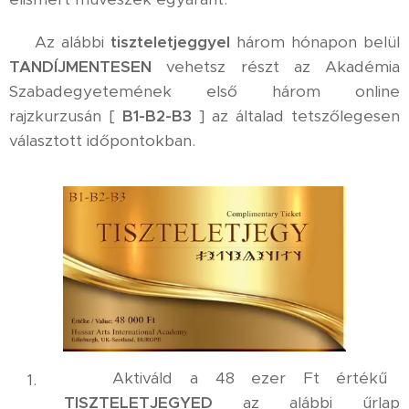
⚜️ Az alábbi
tiszteletjeggyel
három hónapon belül
TANDÍJMENTESEN
vehetsz részt az Akadémia
Szabadegyetemének első három online
rajzkurzusán [
B1-B2-B3
] az általad tetszőlegesen
választott időpontokban.
✅ Aktiváld a 48 ezer Ft értékű
TISZTELETJEGYED
az alábbi űrlap