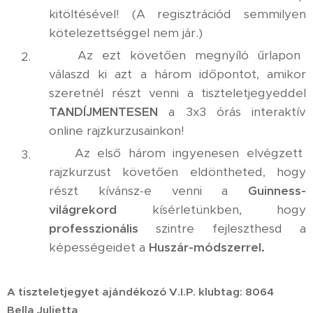
kitöltésével! (A regisztrációd semmilyen
kötelezettséggel nem jár.)
✅ Az ezt követően megnyíló űrlapon
válaszd ki azt a három időpontot, amikor
szeretnél részt venni a tiszteletjegyeddel
TANDÍJMENTESEN
a 3x3 órás interaktív
online rajzkurzusainkon!
✅ Az első három ingyenesen elvégzett
rajzkurzust követően eldöntheted, hogy
részt kívánsz-e venni a
Guinness-
világrekord
kísérletünkben, hogy
professzionális
szintre fejleszthesd a
képességeidet a
Huszár-módszerrel.
A tiszteletjegyet ajándékozó V.I.P. klubtag: 8064
Bella Julietta