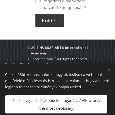
Elfogadom a megadott
adataim feldolgozását
Küldés
© 2015
HUSSAR ARTS International
Academy
Hussar method / All rights reserved
E-mail: office@hussarmethod.com
Flat 3, 9. Fisher Place, EH17 8UY,
Cookie / Sütiket használunk, hogy biztosítsuk a weboldal
Edinburgh, UNITED KINGDOM
megfelelő működését és biztonságát, valamint hogy a lehető
UTR: 2352617911
legjobb felhasználói élményt kínáljuk Neked.
Sütik
Csak a legszükségesebbek elfogadása / Allow only
Nyelvek
the most necessary
Magyar
American English