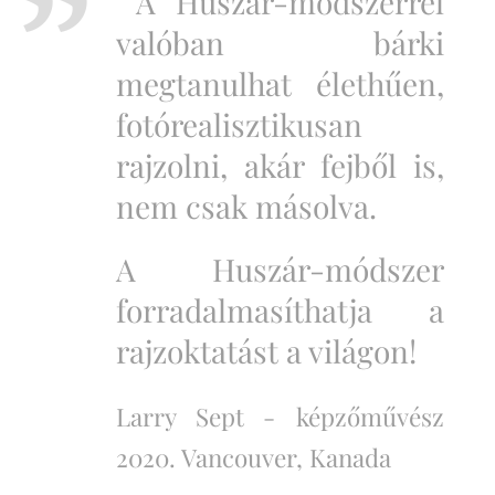
A Huszár-módszerrel
valóban bárki
megtanulhat élethűen,
fotórealisztikusan
rajzolni, akár fejből is,
nem csak másolva.
A Huszár-módszer
forradalmasíthatja a
rajzoktatást a világon!
Larry Sept -
képzőművész
2020. Vancouver, Kanada