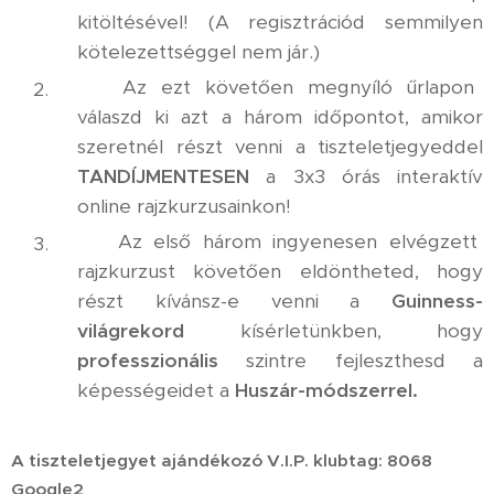
kitöltésével! (A regisztrációd semmilyen
kötelezettséggel nem jár.)
✅ Az ezt követően megnyíló űrlapon
válaszd ki azt a három időpontot, amikor
szeretnél részt venni a tiszteletjegyeddel
TANDÍJMENTESEN
a 3x3 órás interaktív
online rajzkurzusainkon!
✅ Az első három ingyenesen elvégzett
rajzkurzust követően eldöntheted, hogy
részt kívánsz-e venni a
Guinness-
világrekord
kísérletünkben, hogy
professzionális
szintre fejleszthesd a
képességeidet a
Huszár-módszerrel.
A tiszteletjegyet ajándékozó V.I.P. klubtag: 8068
Google2