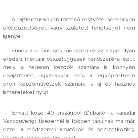
⚜️ A rajzkurzusainkon történő részvétel semmilyen
előképzettséget, vagy született tehetséget nem
igényel.
⚜️ Ennek a különleges módszernek az alapja olyan
eredeti mértani összefüggések rendszerére épül,
mely a teljesen kezdők számára is könnyen
elsajátítható, ugyanakkor még a legképzettebb
profi képzőművészek számára is új és hasznos
ismereteket nyújt.
⚜️ Emiatt közel 40 országból (Dubajtól- a kanadai
Vancouverig) tízezernél is többen tanulnak ma már
ezzel a módszerrel amatőrök és nemzetközileg
elismert művészek egyaránt.