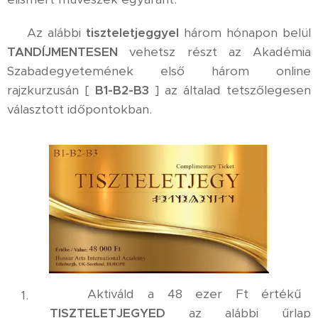
⚜️ Az alábbi
tiszteletjeggyel
három hónapon belül
TANDÍJMENTESEN
vehetsz részt az Akadémia
Szabadegyetemének első három online
rajzkurzusán [
B1-B2-B3
] az általad tetszőlegesen
választott időpontokban.
✅ Aktiváld a 48 ezer Ft értékű
TISZTELETJEGYED
az alábbi űrlap