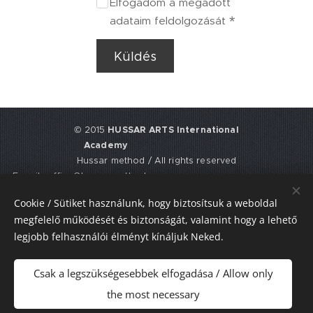
Elfogadom a megadott
adataim feldolgozását
Küldés
© 2015
HUSSAR ARTS International
Academy
Hussar method / All rights reserved
E-mail: office@hussarmethod.com
Flat 3, 9. Fisher Place, EH17 8UY,
Cookie / Sütiket használunk, hogy biztosítsuk a weboldal
Edinburgh, UNITED KINGDOM
megfelelő működését és biztonságát, valamint hogy a lehető
UTR: 2352617911
legjobb felhasználói élményt kínáljuk Neked.
Sütik
Csak a legszükségesebbek elfogadása / Allow only
Nyelvek
the most necessary
Magyar
American English