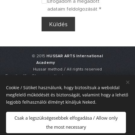
Elfogadom a megadott
adataim feldolgozását
Küldés
© 2015
HUSSAR ARTS International
Academy
Hussar method / All rights reserved
E-mail: office@hussarmethod.com
Flat 3, 9. Fisher Place, EH17 8UY,
Cookie / Sütiket használunk, hogy biztosítsuk a weboldal
Edinburgh, UNITED KINGDOM
megfelelő működését és biztonságát, valamint hogy a lehető
UTR: 2352617911
legjobb felhasználói élményt kínáljuk Neked.
Sütik
Csak a legszükségesebbek elfogadása / Allow only
Nyelvek
the most necessary
Magyar
American English