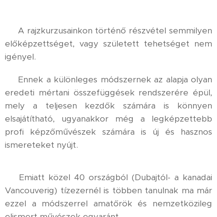
⚜️ A rajzkurzusainkon történő részvétel semmilyen
előképzettséget, vagy született tehetséget nem
igényel.
⚜️ Ennek a különleges módszernek az alapja olyan
eredeti mértani összefüggések rendszerére épül,
mely a teljesen kezdők számára is könnyen
elsajátítható, ugyanakkor még a legképzettebb
profi képzőművészek számára is új és hasznos
ismereteket nyújt.
⚜️ Emiatt közel 40 országból (Dubajtól- a kanadai
Vancouverig) tízezernél is többen tanulnak ma már
ezzel a módszerrel amatőrök és nemzetközileg
elismert művészek egyaránt.