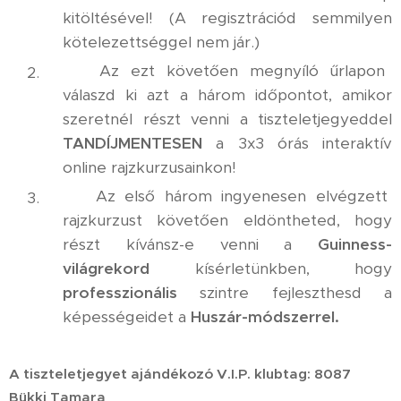
kitöltésével! (A regisztrációd semmilyen
kötelezettséggel nem jár.)
✅ Az ezt követően megnyíló űrlapon
válaszd ki azt a három időpontot, amikor
szeretnél részt venni a tiszteletjegyeddel
TANDÍJMENTESEN
a 3x3 órás interaktív
online rajzkurzusainkon!
✅ Az első három ingyenesen elvégzett
rajzkurzust követően eldöntheted, hogy
részt kívánsz-e venni a
Guinness-
világrekord
kísérletünkben, hogy
professzionális
szintre fejleszthesd a
képességeidet a
Huszár-módszerrel.
A tiszteletjegyet ajándékozó V.I.P. klubtag: 8087
Bükki Tamara