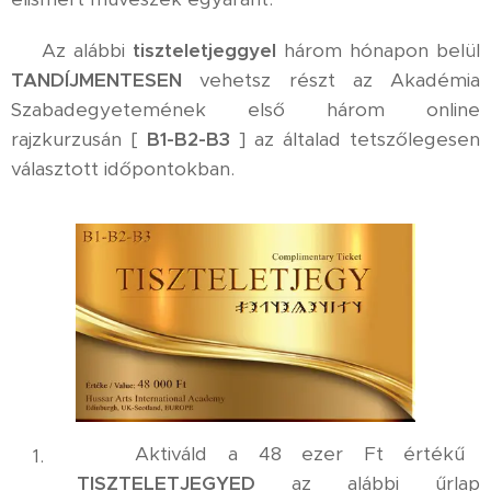
⚜️ Az alábbi
tiszteletjeggyel
három hónapon belül
TANDÍJMENTESEN
vehetsz részt az Akadémia
Szabadegyetemének első három online
rajzkurzusán [
B1-B2-B3
] az általad tetszőlegesen
választott időpontokban.
✅ Aktiváld a 48 ezer Ft értékű
TISZTELETJEGYED
az alábbi űrlap