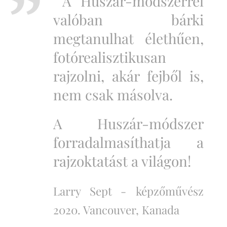
A Huszár-módszerrel
valóban bárki
megtanulhat élethűen,
fotórealisztikusan
rajzolni, akár fejből is,
nem csak másolva.
A Huszár-módszer
forradalmasíthatja a
rajzoktatást a világon!
Larry Sept -
képzőművész
2020. Vancouver, Kanada