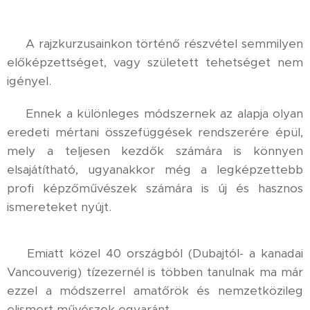
⚜️ A rajzkurzusainkon történő részvétel semmilyen
előképzettséget, vagy született tehetséget nem
igényel.
⚜️ Ennek a különleges módszernek az alapja olyan
eredeti mértani összefüggések rendszerére épül,
mely a teljesen kezdők számára is könnyen
elsajátítható, ugyanakkor még a legképzettebb
profi képzőművészek számára is új és hasznos
ismereteket nyújt.
⚜️ Emiatt közel 40 országból (Dubajtól- a kanadai
Vancouverig) tízezernél is többen tanulnak ma már
ezzel a módszerrel amatőrök és nemzetközileg
elismert művészek egyaránt.