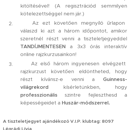
kitöltésével! (A regisztrációd semmilyen
kötelezettséggel nem jár.)
✅ Az ezt követően megnyíló űrlapon
válaszd ki azt a három időpontot, amikor
szeretnél részt venni a tiszteletjegyeddel
TANDÍJMENTESEN
a 3x3 órás interaktív
online rajzkurzusainkon!
✅ Az első három ingyenesen elvégzett
rajzkurzust követően eldöntheted, hogy
részt kívánsz-e venni a
Guinness-
világrekord
kísérletünkben, hogy
professzionális
szintre fejleszthesd a
képességeidet a
Huszár-módszerrel.
A tiszteletjegyet ajándékozó V.I.P. klubtag: 8097
Légrádi Lívia