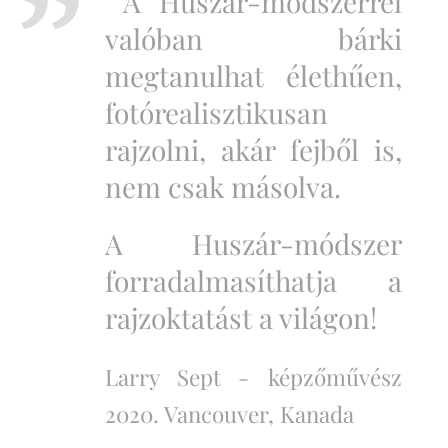
A Huszár-módszerrel
valóban bárki
megtanulhat élethűen,
fotórealisztikusan
rajzolni, akár fejből is,
nem csak másolva.
A Huszár-módszer
forradalmasíthatja a
rajzoktatást a világon!
Larry Sept -
képzőművész
2020. Vancouver, Kanada