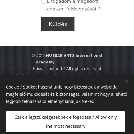
Elfogadom a megadott
adataim feldolgozását
Küldés
© 2015
HUSSAR ARTS International
Academy
Hussar method / All rights reserved
E-mail: office@hussarmethod.com
Flat 3, 9. Fisher Place, EH17 8UY,
Cookie / Sütiket használunk, hogy biztosítsuk a weboldal
Edinburgh, UNITED KINGDOM
megfelelő működését és biztonságát, valamint hogy a lehető
UTR: 2352617911
legjobb felhasználói élményt kínáljuk Neked.
Sütik
Csak a legszükségesebbek elfogadása / Allow only
Nyelvek
the most necessary
Magyar
American English