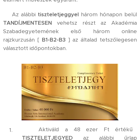
⚜️ Az alábbi
tiszteletjeggyel
három hónapon belül
TANDÍJMENTESEN
vehetsz részt az Akadémia
Szabadegyetemének első három online
rajzkurzusán [
B1-B2-B3
] az általad tetszőlegesen
választott időpontokban.
✅ Aktiváld a 48 ezer Ft értékű
TISZTELETJEGYED
az alábbi űrlap