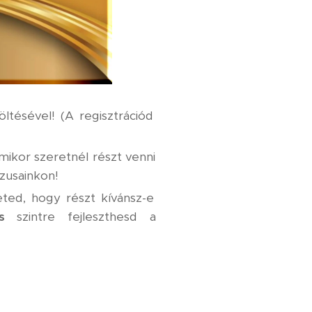
öltésével! (A regisztrációd
ikor szeretnél részt venni
rzusainkon!
ted, hogy részt kívánsz-e
s
szintre fejleszthesd a