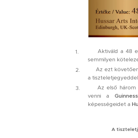
✅ Aktiváld a 48 
semmilyen köteleze
✅ Az ezt követően m
a tiszteletjegyedde
✅ Az első három i
venni a
Guinness
képességeidet a
Hu
A tisztele