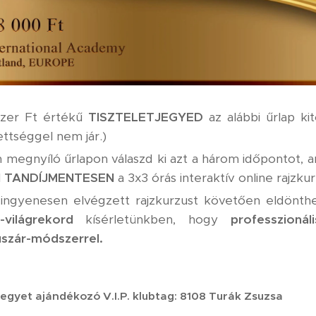
ezer Ft értékű
TISZTELETJEGYED
az alábbi űrlap kit
ttséggel nem jár.)
egnyíló űrlapon válaszd ki azt a három időpontot, am
l
TANDÍJMENTESEN
a 3x3 órás interaktív online rajzku
ngyenesen elvégzett rajzkurzust követően eldönthe
-világrekord
kísérletünkben, hogy
professzionáli
szár-módszerrel.
tjegyet ajándékozó V.I.P. klubtag: 8108 Turák Zsuzsa