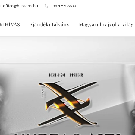
office@huszarts.hu
+36705508690
KIHÍVÁS
Ajándékutalvány
Magyarul rajzol a világ