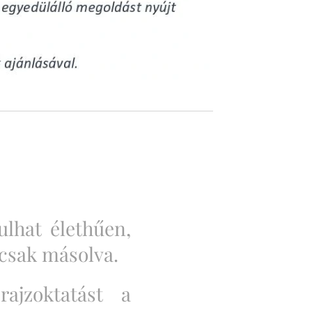
lhat élethűen,
m csak másolva.
ajzoktatást a