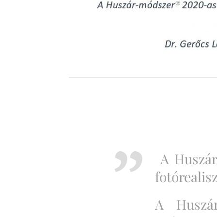
A Huszár
fotórealis
A Huszár