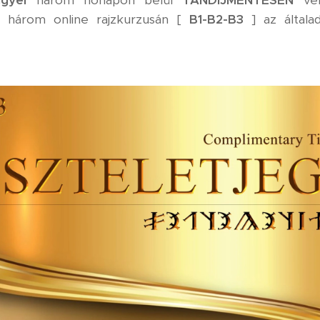
ggyel
három hónapon belül
TANDÍJMENTESEN
ve
 három online rajzkurzusán [
B1-B2-B3
] az általad