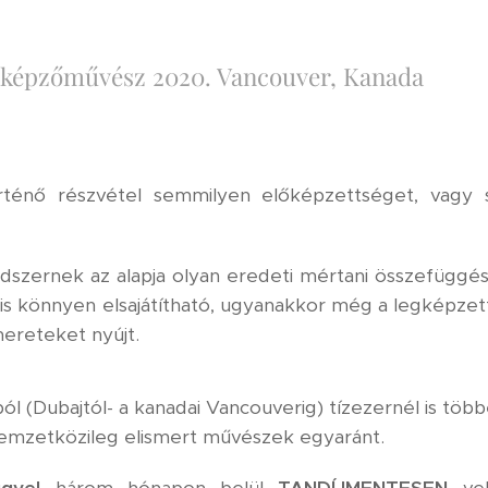
képzőművész 2020. Vancouver, Kanada
örténő részvétel semmilyen előképzettséget, vagy 
szernek az alapja olyan eredeti mértani összefüggé
 is könnyen elsajátítható, ugyanakkor még a legképz
mereteket nyújt.
ól (Dubajtól- a kanadai Vancouverig) tízezernél is töb
emzetközileg elismert művészek egyaránt.