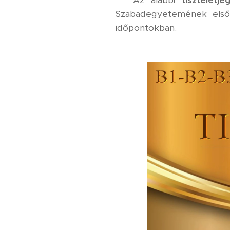
⚜️ Az alábbi
tiszteletje
Szabadegyetemének első
időpontokban.