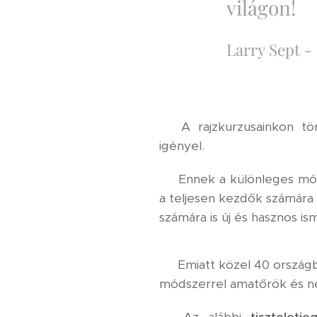
világon!
Larry Sept -
⚜️ A rajzkurzusainkon t
igényel.
⚜️ Ennek a különleges mód
a teljesen kezdők számára
számára is új és hasznos is
⚜️ Emiatt közel 40 országb
módszerrel amatőrök és n