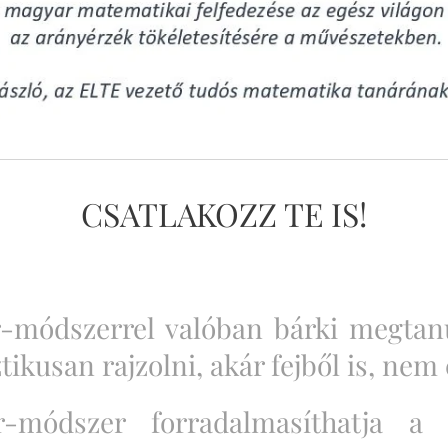
CSATLAKOZZ TE IS!
-módszerrel valóban bárki megtanu
ztikusan rajzolni, akár fejből is, ne
-módszer forradalmasíthatja a r