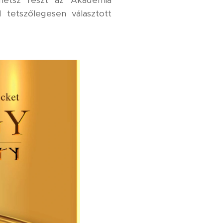
hetsz részt az Akadémia
 tetszőlegesen választott