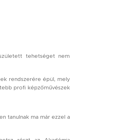
született tehetséget nem
sek rendszerére épül, mely
ettebb profi képzőművészek
ben tanulnak ma már ezzel a