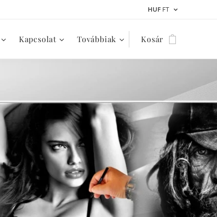
HUF
FT
Kapcsolat
Továbbiak
Kosár