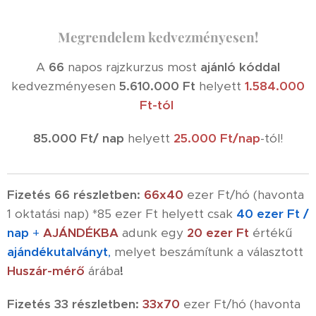
Megrendelem kedvezményesen!
A
66
napos rajzkurzus most
ajánló kóddal
kedvezményesen
5.610.000 Ft
helyett
1.584.000
Ft-tól
85.000 Ft/ nap
helyett
25.000 Ft/nap
-tól!
Fizetés 66 részletben:
66x
40
ezer Ft/hó (havonta
1 oktatási nap) *85 ezer Ft helyett csak
40 ezer Ft /
nap
+
AJÁNDÉKBA
adunk egy
20 ezer Ft
értékű
ajándékutalványt
,
melyet beszámítunk a választott
Huszár-mérő
árába
!
Fizetés 33 részletben:
33x70
ezer Ft/hó (havonta