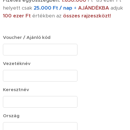
Fizetés egyösszegben:
1.650.000
Ft *85 ezer Ft
helyett csak
25.000 Ft / nap
+
AJÁNDÉKBA
adjuk
100 ezer Ft
értékben az
összes
rajzeszközt!
Voucher / Ajánló kód
Vezetéknév
Keresztnév
Ország