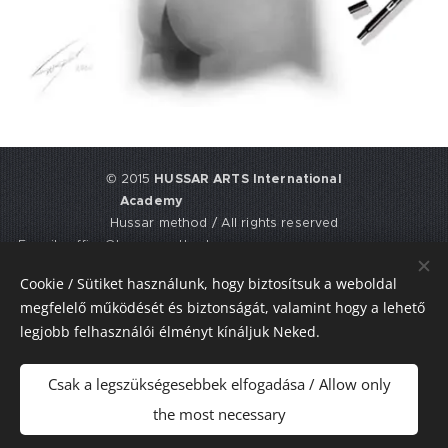
© 2015
HUSSAR ARTS International
Academy
Hussar method / All rights reserved
E-mail: office@hussarmethod.com
Flat 3, 9. Fisher Place, EH17 8UY,
Cookie / Sütiket használunk, hogy biztosítsuk a weboldal
Edinburgh, UNITED KINGDOM
megfelelő működését és biztonságát, valamint hogy a lehető
UTR: 2352617911
legjobb felhasználói élményt kínáljuk Neked.
Sütik
Csak a legszükségesebbek elfogadása / Allow only
Nyelvek
the most necessary
Magyar
American English