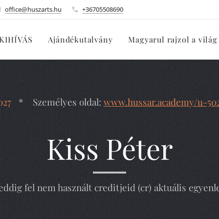
office@huszarts.hu
+36705508690
KIHÍVÁS
Ajándékutalvány
Magyarul rajzol a világ
027
* Személyes oldal:
www.hussar.academy/u-50
Kiss Péter
eddig fel nem használt creditjeid (cr) aktuális egyenl