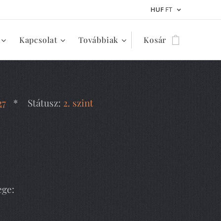
HUF
FT
Kapcsolat
Továbbiak
Kosár
2
7
* Státusz:
2. szint
ege: