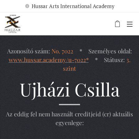
Hussar Arts International Academy
Azonosító szám:
No. 7022
* Személyes oldal:
www.hussar.academy/u-7022*
* Státusz:
3.
szint
Ujházi Csilla
Az eddig fel nem használt creditjeid (cr) aktuális
egyenlege: