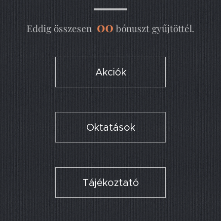
00
Eddig összesen
bónuszt gyűjtöttél.
Akciók
Oktatások
Tájékoztató