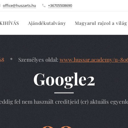
office@huszarts.hu
+36705508690
KIHÍVÁS
Ajándékutalvány
Magyarul rajzol a világ
68
* Személyes oldal:
www.hussar.academy/u-80
Google2
eddig fel nem használt creditjeid (cr) aktuális egyenl