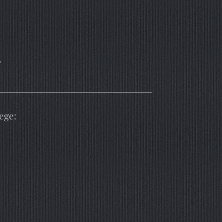
.
ege: