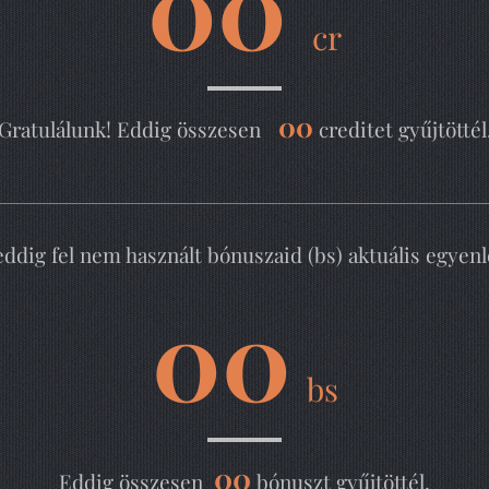
00
cr
00
Gratulálunk! Eddig összesen
creditet gyűjtöttél
eddig fel nem használt bónuszaid (bs) aktuális egyenl
00
bs
00
Eddig összesen
bónuszt gyűjtöttél.