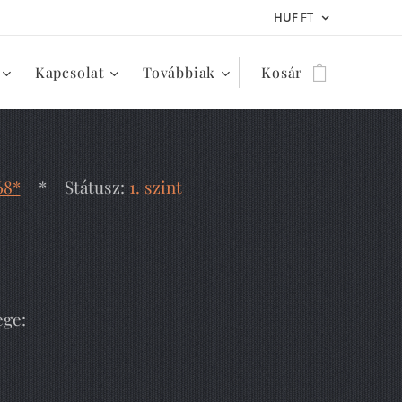
HUF
FT
Kapcsolat
Továbbiak
Kosár
68*
* Státusz:
1. szint
ege: