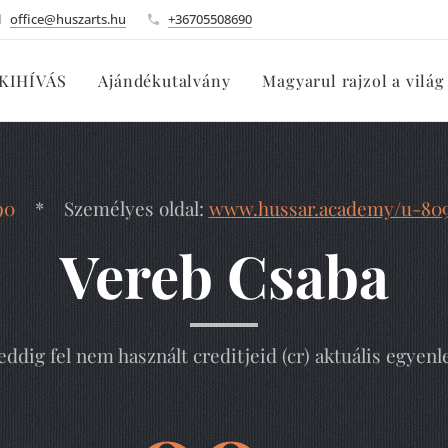
office@huszarts.hu
+36705508690
KIHÍVÁS
Ajándékutalvány
Magyarul rajzol a világ
90
* Személyes oldal:
www.hussar.academy/u-80
Vereb Csaba
eddig fel nem használt creditjeid (cr) aktuális egyenl