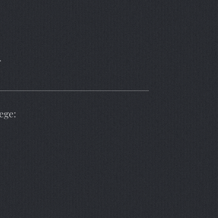
.
ege: