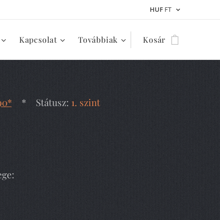
HUF
FT
Kapcsolat
Továbbiak
Kosár
90*
* Státusz:
1. szint
ege: