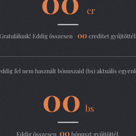
00
cr
00
Gratulálunk! Eddig összesen
creditet gyűjtöttél
eddig fel nem használt bónuszaid (bs) aktuális egyenl
00
bs
00
Eddig összesen
bónuszt gyűjtöttél.