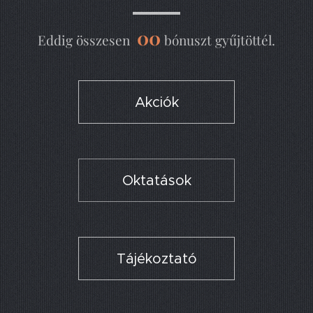
00
Eddig összesen
bónuszt gyűjtöttél.
Akciók
Oktatások
Tájékoztató