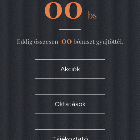
00
bs
00
Eddig összesen
bónuszt gyűjtöttél.
Akciók
Oktatások
Tájékoztató