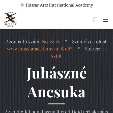
Hussar Arts International Academy
Azonosító szám:
No. 8106
* Személyes oldal:
www.hussar.academy/u-8106*
* Státusz:
1.
szint
Juhászné
Ancsuka
Az eddig fel nem használt creditjeid (cr) aktuális