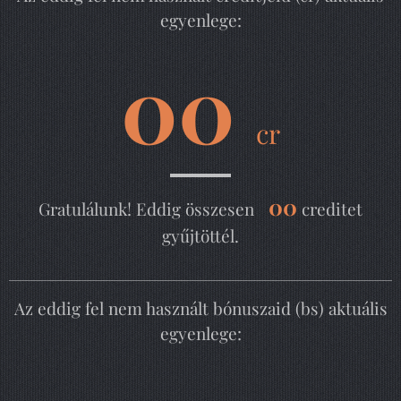
egyenlege:
00
cr
00
Gratulálunk! Eddig összesen
creditet
gyűjtöttél.
Az eddig fel nem használt bónuszaid (bs) aktuális
egyenlege: