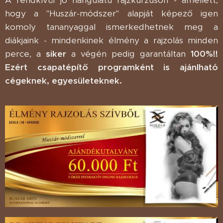
A rendkívül jó hangulatú rajzkurzuson - amellett,
hogy a "Huszár-módszer" alapját képező igen
komoly tananyaggal ismerkedhetnek meg a
diákjaink - mindenkinek élmény a rajzolás minden
perce, a
siker
a végén pedig garantáltan
100%!!
Ezért csapatépítő programként is ajánlható
cégeknek, egyesületeknek.