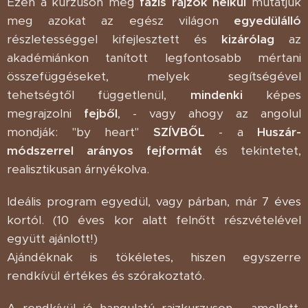
Ezen a kurzuson még
fázis rajzok nélkül
mutatjuk
meg azokat az egész világon
egyedülálló
részletességgel kifejlesztett és
kizárólag
az
akadémiánkon tanított legfontosabb mértani
összefüggéseket, melyek segítségével
tehetségtől függetlenül,
mindenki
képes
megrajzolni
fejből
, - vagy ahogy az angolul
mondják: "by heart"
SZÍVBŐL
- a
Huszár-
módszerrel arányos fejformát
és tekintetet,
realisztikusan árnyékolva.
Ideális program egyedül, vagy párban, már 7 éves
kortól. (10 éves kor alatt felnőtt részvételével
együtt ajánlott!)
Ajándéknak is tökéletes, hiszen egyszerre
rendkívül értékes és szórakoztató.