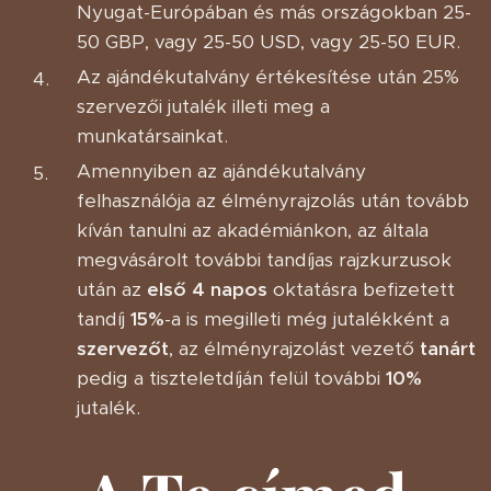
Nyugat-Európában és más országokban 25-
50 GBP, vagy 25-50 USD, vagy 25-50 EUR.
Az ajándékutalvány értékesítése után 25%
szervezői jutalék illeti meg a
munkatársainkat.
Amennyiben az ajándékutalvány
felhasználója az élményrajzolás után tovább
kíván tanulni az akadémiánkon, az általa
megvásárolt további tandíjas rajzkurzusok
után az
első 4 napos
oktatásra befizetett
tandíj
15%
-a is megilleti még jutalékként a
szervezőt
, az élményrajzolást vezető
tanárt
pedig a tiszteletdíján felül további
10%
jutalék.