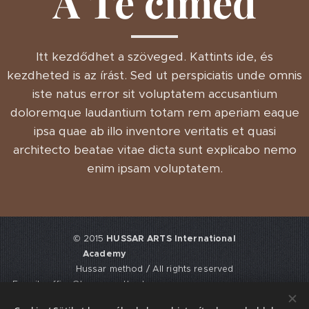
A Te címed
Itt kezdődhet a szöveged. Kattints ide, és
kezdheted is az írást. Sed ut perspiciatis unde omnis
iste natus error sit voluptatem accusantium
doloremque laudantium totam rem aperiam eaque
ipsa quae ab illo inventore veritatis et quasi
architecto beatae vitae dicta sunt explicabo nemo
enim ipsam voluptatem.
© 2015
HUSSAR ARTS International
Academy
Hussar method / All rights reserved
E-mail: office@hussarmethod.com
Flat 3, 9. Fisher Place, EH17 8UY,