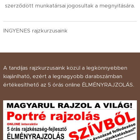
szerződött munkatársai jogosultak a megnyitására.
INGYENES rajzkurzusaink
A tandíjas rajzkurzusaink közül a legkönnyebben
kiajánlható, ezért a legnagyobb darabszámban
értékesíthető az 5 órás online ÉLMÉNYRAJZOLÁS.