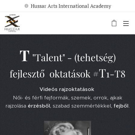
Hussar Arts International Academy
T
"Talent" - (tehetség)
T
fejlesztő oktatások
#
1-T8
Videós rajzoktatások
Női- és férfi fejformák, szemek, orrok, ajkak
rajzolása
érzésből
, szabad szemmértékkel,
fejből
.