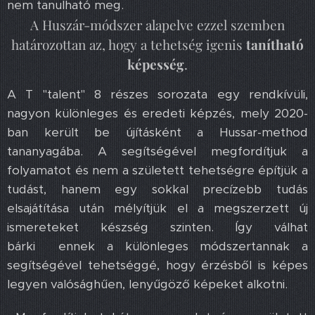
nem tanulható meg.
A Huszár-módszer alapelve ezzel szemben
határozottan az, hogy a tehetség igenis
tanítható
képesség
.
A T "talent" 8 részes sorozata egy rendkívüli,
nagyon különleges és eredeti képzés, mely 2020-
ban került be újításként a Hussar-method
tananyagába. A segítségével megfordítjuk a
folyamatot és nem a született tehetségre építjük a
tudást, hanem egy sokkal precízebb tudás
elsajátítása után mélyítjük el a megszerzett új
ismereteket készség szinten. Így válhat
bárki ennek a különleges módszertannak a
segítségével tehetséggé, hogy érzésből is képes
legyen valósághűen, lenyűgöző képeket alkotni.