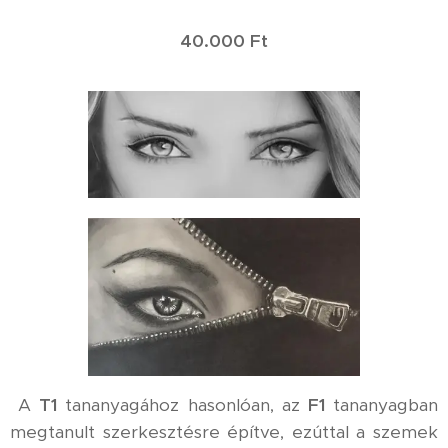
40.000 Ft
A
T1
tananyagához hasonlóan, az
F1
tananyagban
megtanult szerkesztésre építve, ezúttal a szemek