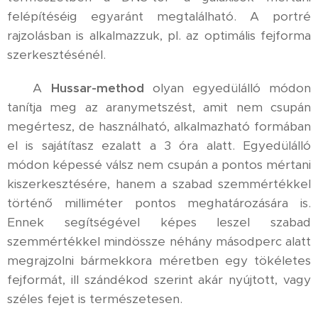
felépítéséig egyaránt megtalálható. A portré
rajzolásban is alkalmazzuk, pl. az optimális fejforma
szerkesztésénél.
A
Hussar-method
olyan egyedülálló módon
tanítja meg az aranymetszést, amit nem csupán
megértesz, de használható, alkalmazható formában
el is sajátítasz ezalatt a 3 óra alatt. Egyedülálló
módon képessé válsz nem csupán a pontos mértani
kiszerkesztésére, hanem a szabad szemmértékkel
történő milliméter pontos meghatározására is.
Ennek segítségével képes leszel szabad
szemmértékkel mindössze néhány másodperc alatt
megrajzolni bármekkora méretben egy tökéletes
fejformát, ill szándékod szerint akár nyújtott, vagy
széles fejet is természetesen.