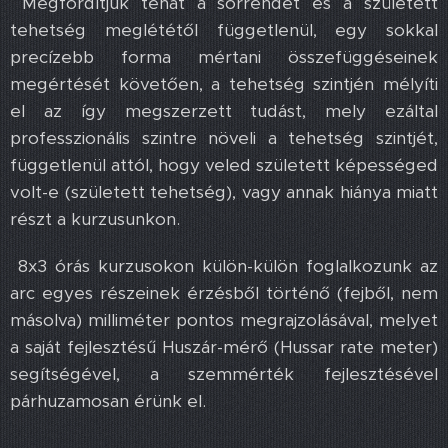
Megfordítjuk tehát a sorrendet és a született
tehetség meglététől függetlenül, egy sokkal
precízebb forma mértani összefüggéseinek
megértését követően, a tehetség szintjén mélyíti
el az így megszerzett tudást, mely ezáltal
professzionális szintre növeli a tehetség szintjét,
függetlenül attól, hogy veled született képességed
volt-e (született tehetség), vagy annak hiánya miatt
részt a kurzusunkon.
8x3 órás kurzusokon külön-külön foglalkozunk az
arc egyes részeinek érzésből történő (fejből, nem
másolva) milliméter pontos megrajzolásával, melyet
a saját fejlesztésű Huszár-mérő (Hussar rate meter)
segítségével, a szemmérték fejlesztésével
párhuzamosan érünk el.