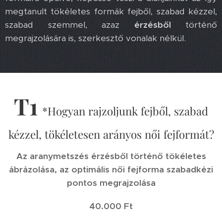
megtanult tökéletes formák fejből, szabad kézzel,
szabad szemmel, azaz
érzésből
történő
megrajzolására is, szerkesztő vonalak nélkül.
T1
*Hogyan rajzoljunk fejből, szabad
kézzel, tökéletesen arányos női fejformát?
Az aranymetszés érzésből történő tökéletes
ábrázolása, az optimális női fejforma szabadkézi
pontos megrajzolása
40.000 Ft