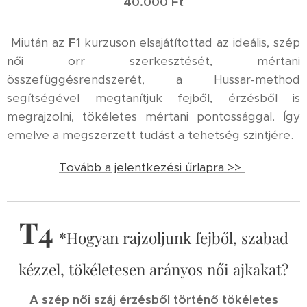
40.000 Ft
Miután az
F1
kurzuson elsajátítottad az ideális, szép
női orr szerkesztését, mértani
összefüggésrendszerét, a Hussar-method
segítségével megtanítjuk fejből, érzésből is
megrajzolni, tökéletes mértani pontossággal. Így
emelve a megszerzett tudást a tehetség szintjére.
Tovább a jelentkezési űrlapra >>
T4
*Hogyan rajzoljunk fejből, szabad
kézzel, tökéletesen arányos női ajkakat?
A szép női száj érzésből történő tökéletes