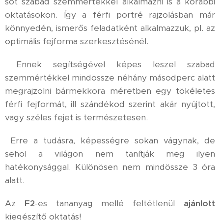
sőt szabad szemmértékkel alkalmazni is a korábbi
oktatásokon. Így a férfi portré rajzolásban már
könnyedén, ismerős feladatként alkalmazzuk, pl. az
optimális fejforma szerkesztésénél.
Ennek segítségével képes leszel szabad
szemmértékkel mindössze néhány másodperc alatt
megrajzolni bármekkora méretben egy tökéletes
férfi fejformát, ill szándékod szerint akár nyújtott,
vagy széles fejet is természetesen.
Erre a tudásra, képességre sokan vágynak, de
sehol a világon nem tanítják meg ilyen
hatékonysággal. Különösen nem mindössze 3 óra
alatt.
Az
F2
-es tananyag mellé feltétlenül
ajánlott
kiegészítő oktatás!