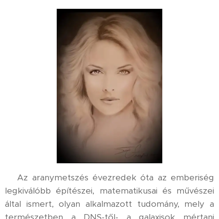
Az aranymetszés évezredek óta az emberiség
legkiválóbb építészei, matematikusai és művészei
által ismert, olyan alkalmazott tudomány, mely a
természetben a DNS-től- a galaxisok mértani