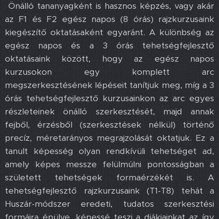
Önálló tananyagként is hasznos képzés, vagy akár
az F1 és F2 egész napos (8 órás) rajzkurzusaink
kiegészítő oktatásaként egyaránt. A különbség az
egész napos és a 3 órás tehetségfejlesztő
oktatásaink között, hogy az egész napos
kurzusokon egy komplett arc
megszerkesztésének lépéseit tanítjuk meg, míg a 3
órás tehetségfejlesztő kurzusainkon az arc egyes
részleteinek önálló szerkesztését, majd annak
fejből, érzésből (szerkesztések nélkül) történő
precíz, méretarányos megrajzolását oktatjuk. Ez a
tanult képesség olyan rendkívüli tehetséget ad,
amely képes messze felülmúlni pontosságban a
született tehetségek formaérzékét is. A
tehetségfejlesztő rajzkurzusaink (T1-T8) tehát a
Huszár-módszer eredeti, tudatos szerkesztési
formáira épülve, képessé teszi a diákjainkat az így