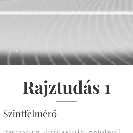
.
Rajztudás 1
Szintfelmérő
Hányas szintre tennéd a jelenlegi rajztudásod?