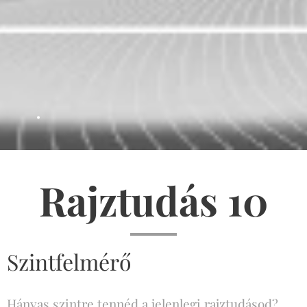
.
Rajztudás 10
Szintfelmérő
Hányas szintre tennéd a jelenlegi rajztudásod?