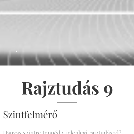
.
Rajztudás 9
Szintfelmérő
Hányas szintre tennéd a jelenlegi rajztudásod?