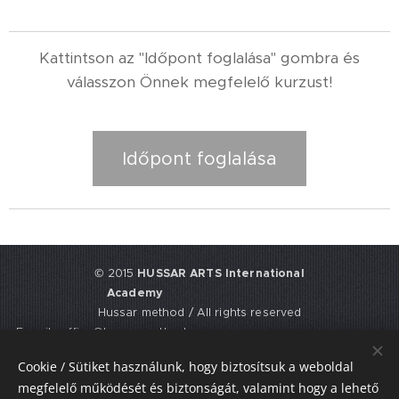
Kattintson az "Időpont foglalása" gombra és
válasszon Önnek megfelelő kurzust!
Időpont foglalása
© 2015
HUSSAR ARTS International
Academy
Hussar method / All rights reserved
E-mail: office@hussarmethod.com
Flat 3, 9. Fisher Place, EH17 8UY,
Cookie / Sütiket használunk, hogy biztosítsuk a weboldal
Edinburgh, UNITED KINGDOM
megfelelő működését és biztonságát, valamint hogy a lehető