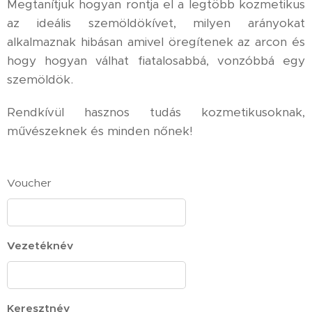
Megtanítjuk hogyan rontja el a legtöbb kozmetikus
az ideális szemöldökívet, milyen arányokat
alkalmaznak hibásan amivel öregítenek az arcon és
hogy hogyan válhat fiatalosabbá, vonzóbbá egy
szemöldök.
Rendkívül hasznos tudás kozmetikusoknak,
művészeknek és minden nőnek!
Voucher
Vezetéknév
Keresztnév