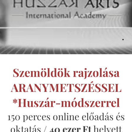
.
Szemöldök rajzolása
ARANYMETSZÉSSEL
*Huszár-módszerrel
150 perces online előadás és
oktatás /
40 ezer Ft
helyett