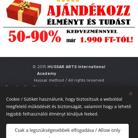
© 2015
HUSSAR ARTS International
Academy
Hussar method / All rights reserved
E-mail: office@hussarmethod.com
Flat 3, 9. Fisher Place, EH17 8UY,
Cookie / Sütiket használunk, hogy biztosítsuk a weboldal
Edinburgh, UNITED KINGDOM
megfelelő működését és biztonságát, valamint hogy a lehető
UTR: 2352617911
legjobb felhasználói élményt kínáljuk Neked.
Sütik
Csak a legszükségesebbek elfogadása / Allow only
Nyelvek