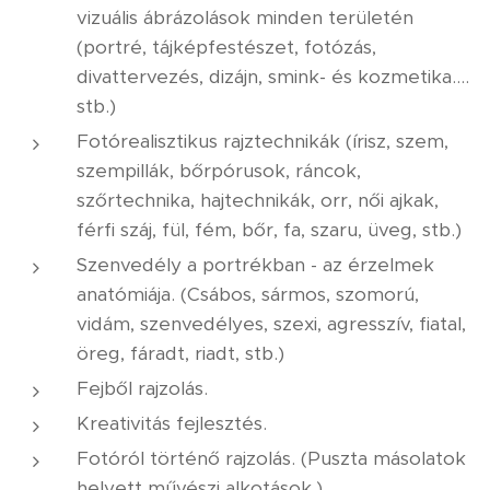
vizuális ábrázolások minden területén
(portré, tájképfestészet, fotózás,
divattervezés, dizájn, smink- és kozmetika....
stb.)
Fotórealisztikus rajztechnikák (írisz, szem,
szempillák, bőrpórusok, ráncok,
szőrtechnika, hajtechnikák, orr, női ajkak,
férfi száj, fül, fém, bőr, fa, szaru, üveg, stb.)
Szenvedély a portrékban - az érzelmek
anatómiája. (Csábos, sármos, szomorú,
vidám, szenvedélyes, szexi, agresszív, fiatal,
öreg, fáradt, riadt, stb.)
Fejből rajzolás.
Kreativitás fejlesztés.
Fotóról történő rajzolás. (Puszta másolatok
helyett művészi alkotások.)