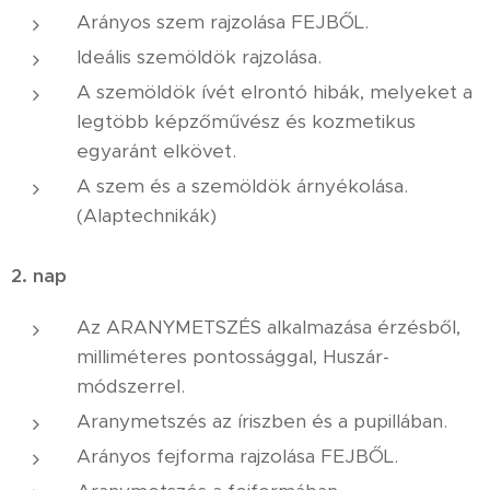
Arányos szem rajzolása FEJBŐL.
Ideális szemöldök rajzolása.
A szemöldök ívét elrontó hibák, melyeket a
legtöbb képzőművész és kozmetikus
egyaránt elkövet.
A szem és a szemöldök árnyékolása.
(Alaptechnikák)
2. nap
Az ARANYMETSZÉS alkalmazása érzésből,
milliméteres pontossággal, Huszár-
módszerrel.
Aranymetszés az íriszben és a pupillában.
Arányos fejforma rajzolása FEJBŐL.