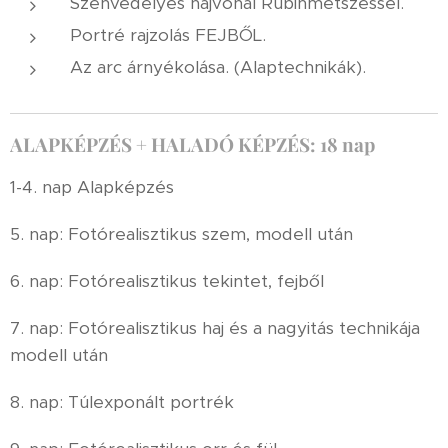
Szenvedélyes hajvonal Rubinmetszéssel.
Portré rajzolás FEJBŐL.
Az arc árnyékolása. (Alaptechnikák).
ALAPKÉPZÉS + HALADÓ KÉPZÉS: 18 nap
1-4. nap Alapképzés
5. nap: Fotórealisztikus szem, modell után
6. nap: Fotórealisztikus tekintet, fejből
7. nap: Fotórealisztikus haj és a nagyitás technikája
modell után
8. nap: Túlexponált portrék