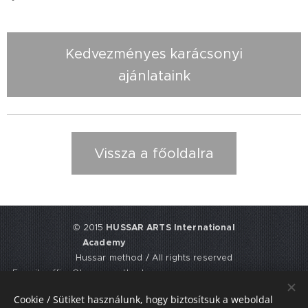
Kedvezményes karácsonyi
ajánlataink
Vissza a főoldalra
© 2015
HUSSAR ARTS International
Academy
Hussar method / All rights reserved
E-mail: office@hussarmethod.com
Flat 3, 9. Fisher Place, EH17 8UY,
Cookie / Sütiket használunk, hogy biztosítsuk a weboldal