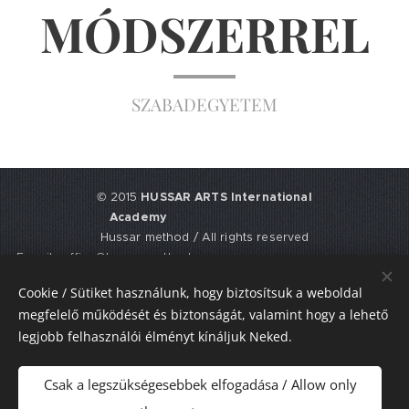
MÓDSZERREL
SZABADEGYETEM
© 2015
HUSSAR ARTS International
Academy
Hussar method / All rights reserved
E-mail: office@hussarmethod.com
Flat 3, 9. Fisher Place, EH17 8UY,
Cookie / Sütiket használunk, hogy biztosítsuk a weboldal
Edinburgh, UNITED KINGDOM
megfelelő működését és biztonságát, valamint hogy a lehető
UTR: 2352617911
legjobb felhasználói élményt kínáljuk Neked.
Sütik
Csak a legszükségesebbek elfogadása / Allow only
Nyelvek