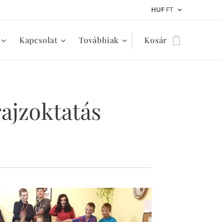
HUF
FT
Kapcsolat
Továbbiak
Kosár
rajzoktatás