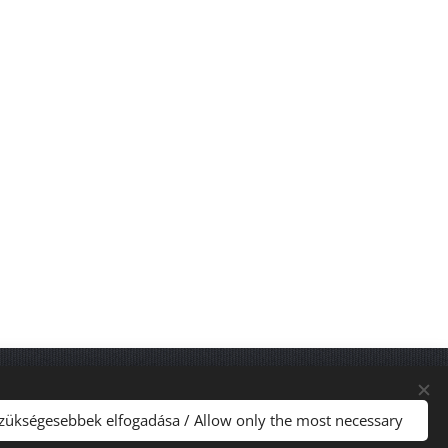
Pénznem
nglish
HUF Ft
USD $
EUR €
szükségesebbek elfogadása / Allow only the most necessary
GBP £