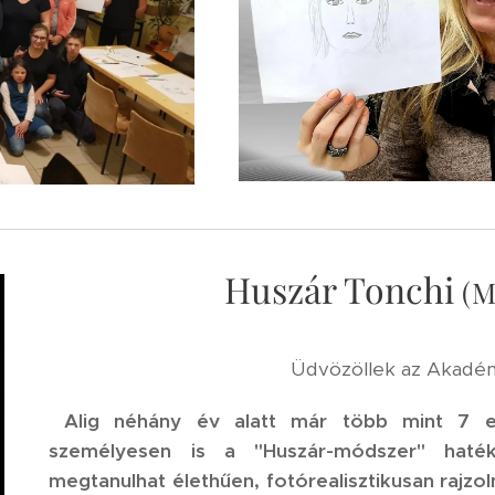
Huszár Tonchi
(M
Üdvözöllek az Akadémi
Alig néhány év alatt már több mint 7 ez
személyesen is
a "Huszár-módszer" hatéko
megtanulhat élethűen, fotórealisztikusan rajzoln