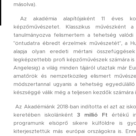
másolva).
Az akadémia alapítójaként 11 éves koro
képzőművészetet. Klasszikus művészként 
tanulmányozva felismertem a tehetség valódi
"öntudatra ébredt érzelmek művészetét", a H
alapja olyan eredeti mértani összefüggés
legképzettebb profi képzőművészek számára is új
Angelesig) a világ minden tájáról utaztak már E
amatőrök és nemzetközileg elismert művésze
módszertannal ugyanis a tehetség egyedülálló m
készséggé válik még a teljesen kezdők számára i
Az Akadémiánk 2018-ban indította el azt az isk
keretében iskolánként
3 millió Ft
értékű i
programunk elsöprő sikere külföldre is gyo
kiterjesztettük más európai országokra is. E