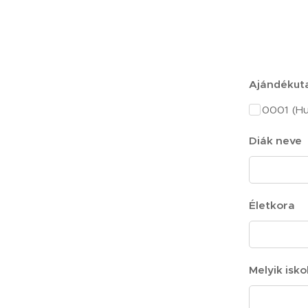
Ajándékuta
0001 (Hu
Diák neve
Életkora
Melyik isko