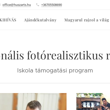
office@huszarts.hu
+36705508690
KIHÍVÁS
Ajándékutalvány
Magyarul rajzol a világ
nális
fotórealisztikus 
Iskola támogatási program