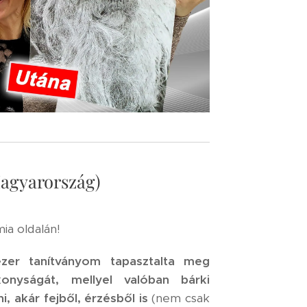
agyarország)
a oldalán!
er tanítványom tapasztalta meg
nyságát, mellyel valóban bárki
i, akár fejből, érzésből is
(nem csak