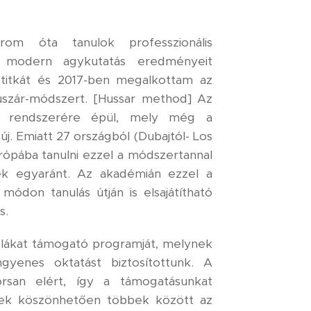
m óta tanulok professzionális
a modern agykutatás eredményeit
 titkát és 2017-ben megalkottam az
uszár-módszert. [Hussar method] Az
ek rendszerére épül, mely még a
. Emiatt 27 országból (Dubajtól- Los
urópába tanulni ezzel a módszertannal
k egyaránt. Az akadémián ezzel a
ódon tanulás útján is elsajátítható
s.
olákat támogató programját, melynek
ngyenes oktatást biztosítottunk. A
rsan elért, így a támogatásunkat
nnek köszönhetően többek között az