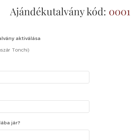
Ajándékutalvány kód:
0001
lvány aktiválása
szár Tonchi)
lába jár?