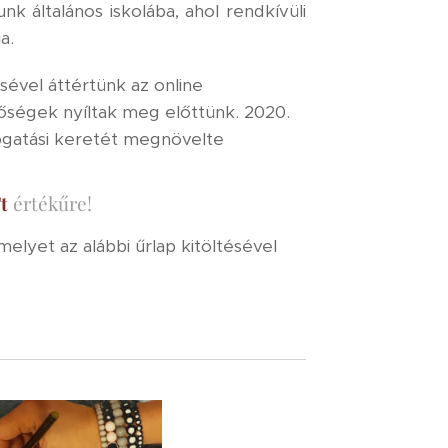
k általános iskolába, ahol rendkívüli
a.
ével áttértünk az online
őségek nyíltak meg előttünk. 2020.
mogatási keretét megnövelte
t
értékűre!
lyet az alábbi űrlap kitöltésével