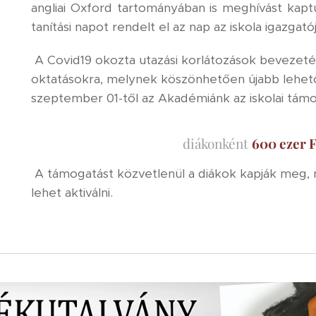
angliai Oxford tartományában is meghívást kaptun
tanítási napot rendelt el az nap az iskola igazgatój
A Covid19 okozta utazási korlátozások bevezetés
oktatásokra, melynek köszönhetően újabb lehet
szeptember 01-től az Akadémiánk az iskolai tá
diákonként
600 ezer F
A támogatást közvetlenül a diákok kapják meg, me
lehet aktiválni.