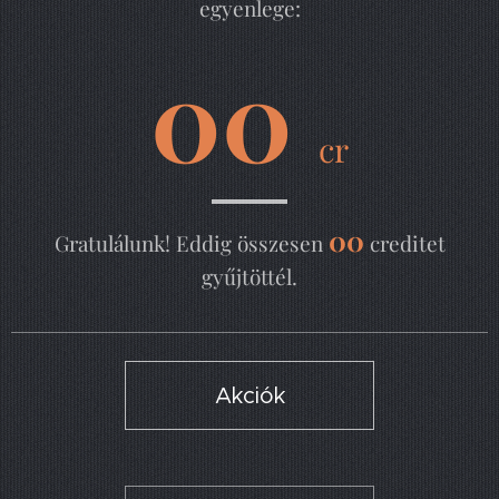
egyenlege:
00
cr
00
Gratulálunk! Eddig összesen
creditet
gyűjtöttél.
Akciók