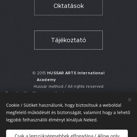
Oktatások
Tájékoztató
© 2015
HUSSAR ARTS International
Academy
Hussar method / All rights reserved
E-mail: office@hussarmethod.com
Flat 3, 9. Fisher Place, EH17 8UY,
Cookie / Sütiket használunk, hogy biztosítsuk a weboldal
Edinburgh, UNITED KINGDOM
megfelelő működését és biztonságát, valamint hogy a lehető
UTR: 2352617911
legjobb felhasználói élményt kínáljuk Neked.
Sütik
Csak a legszükségesebbek elfogadása / Allow only