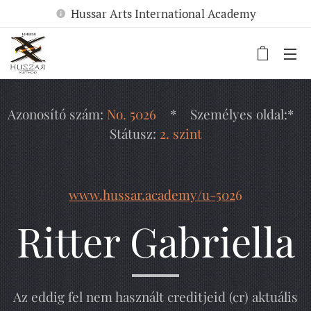
Hussar Arts International Academy
Azonosító szám:
No. 5026
* Személyes oldal:*
Státusz:
2. szint
www.hussar.academy/u-502
6
Ritter Gabriella
Az eddig fel nem használt creditjeid (cr) aktuális